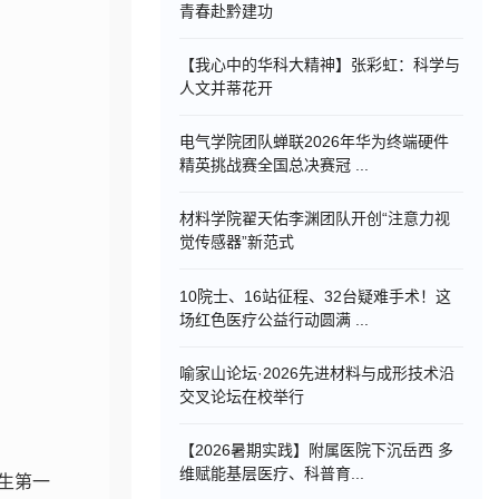
青春赴黔建功
【我心中的华科大精神】张彩虹：科学与
人文并蒂花开
电气学院团队蝉联2026年华为终端硬件
精英挑战赛全国总决赛冠 ...
材料学院翟天佑李渊团队开创“注意力视
觉传感器”新范式
10院士、16站征程、32台疑难手术！这
场红色医疗公益行动圆满 ...
喻家山论坛·2026先进材料与成形技术沿
交叉论坛在校举行
【2026暑期实践】附属医院下沉岳西 多
维赋能基层医疗、科普育...
生第一