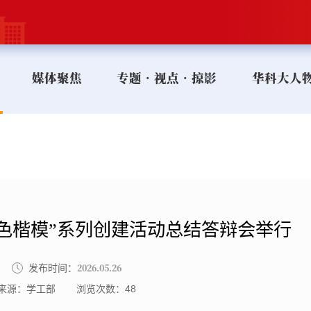
媒体聚焦
专题•视点•掠影
华科大人
色楷模”系列创建活动总结答辩会举行
2026.05.26
发布时间：
来源：学工部
浏览次数：
48