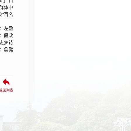
建了“自
群体中
“百名
：左盈
：段政
史梦诗
：詹健
返回列表