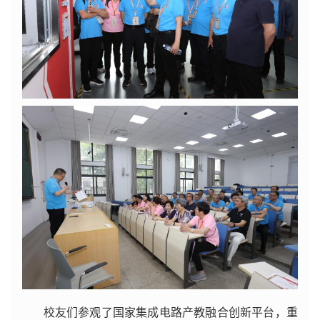
校友们参观了国家集成电路产教融合创新平台，重