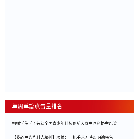
单周单篇点击量排名
机械学院学子荣获全国青少年科技创新大赛中国科协主席奖
【我心中的华科大精神】项帅：一把手术刀映照明德底色