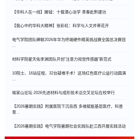
【华科人在一线】滕钺：十载潜心治学 青春赴黔建功
【我心中的华科大精神】张彩虹：科学与人文并蒂花开
电气学院团队蝉联2026年华为终端硬件精英挑战赛全国总决赛冠
...
材料学院翟天佑李渊团队开创“注意力视觉传感器”新范式
10院士、16站征程、32台疑难手术！这场红色医疗公益行动圆满
...
喻家山论坛·2026先进材料与成形技术沿交叉论坛在校举行
【2026暑期实践】附属医院下沉岳西 多维赋能基层医疗、科普
育...
【2026暑期实践】电气学院暑期社会实践队赴江西开展实践活动