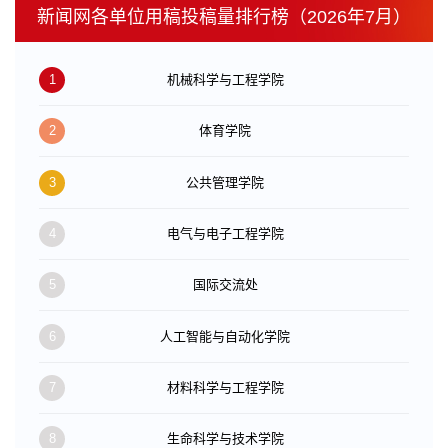
新闻网各单位用稿投稿量排行榜（2026年7月）
1
机械科学与工程学院
2
体育学院
3
公共管理学院
4
电气与电子工程学院
5
国际交流处
6
人工智能与自动化学院
7
材料科学与工程学院
8
生命科学与技术学院