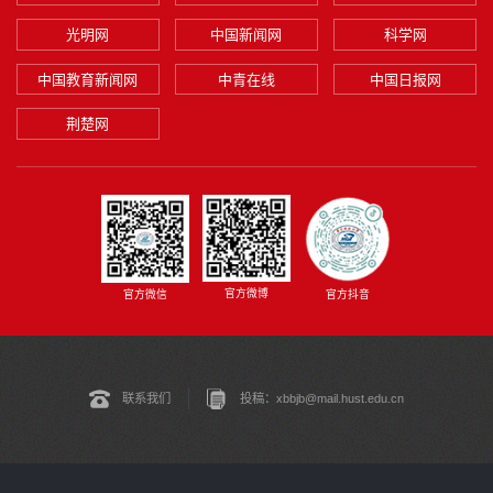
光明网
中国新闻网
科学网
中国教育新闻网
中青在线
中国日报网
荆楚网
官方微博
官方微信
官方抖音
联系我们
投稿：xbbjb@mail.hust.edu.cn