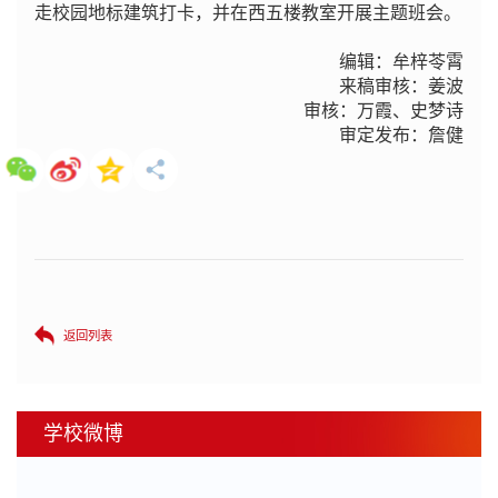
走校园地标建筑打卡，并在西五楼教室开展主题班会。
编辑：牟梓苓霄
来稿审核：姜波
审核：万霞、史梦诗
审定发布：詹健
返回列表
学校微博