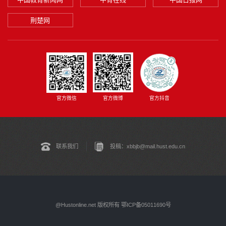
荆楚网
官方微博
官方微信
官方抖音
联系我们
投稿：xbbjb@mail.hust.edu.cn
@Hustonline.net 版权所有 鄂ICP备05011690号