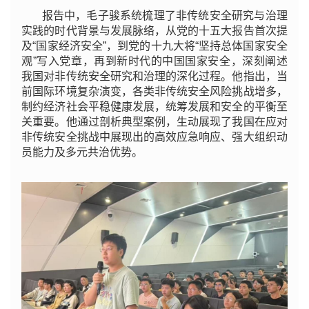
报告中，毛子骏系统梳理了非传统安全研究与治理
实践的时代背景与发展脉络，从党的十五大报告首次提
及“国家经济安全”，到党的十九大将“坚持总体国家安全
观”写入党章，再到新时代的中国国家安全，深刻阐述
我国对非传统安全研究和治理的深化过程。他指出，当
前国际环境复杂演变，各类非传统安全风险挑战增多，
制约经济社会平稳健康发展，统筹发展和安全的平衡至
关重要。他通过剖析典型案例，生动展现了我国在应对
非传统安全挑战中展现出的高效应急响应、强大组织动
员能力及多元共治优势。