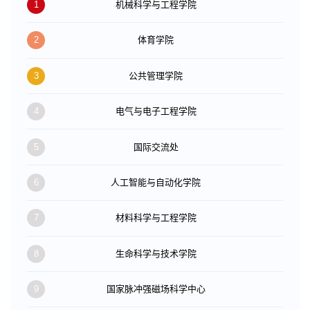
1
机械科学与工程学院
2
体育学院
3
公共管理学院
4
电气与电子工程学院
5
国际交流处
6
人工智能与自动化学院
7
材料科学与工程学院
8
生命科学与技术学院
9
国家脉冲强磁场科学中心