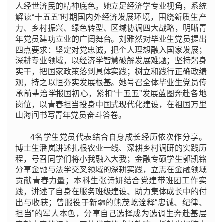
人经世济民的精神底色。她立足经济学专业视角，系统
解读“十五五”时期国内外经济发展环境，围绕新质生产
力、乡村振兴、绿色转型、区域协调四大战略，明晰青
年党员建功立业的广阔舞台。刘雅然对毕业生党员提出
四点要求：坚定对党忠诚，把个人理想融入国家发展；
深耕专业领域，以经济学智慧破解发展难题；坚持躬身
实干，把国家政策落到具体实践；树立和践行正确政绩
观，持之以恒夯实发展根基。她号召全体毕业生党员传
承前辈治学报国初心，紧扣“十五五”发展蓝图奔赴各地
岗位，以青春担当投身中国式现代化建设，在祖国万里
山海间书写青年党员奋斗答卷。
4名学生党员代表结合自身成长经历依次作分享。
博士生潘岚讲述扎根农业一线、深耕乡村调研的实践历
程，号召同学们将小我融入大我；金融专硕学生郭凯铭
分享金融与法学交叉领域的深耕实践，立志在金融领域
贡献青春力量；本科生张诗妍结合党建带班团工作实
践，讲述了自身在服务班级建设、助力集体成长中的付
出与收获；曾服役于新疆的熊茂屹诠释“忠诚、纪律、
担当”的军人本色，分享自己选择成为选调生奔赴基层