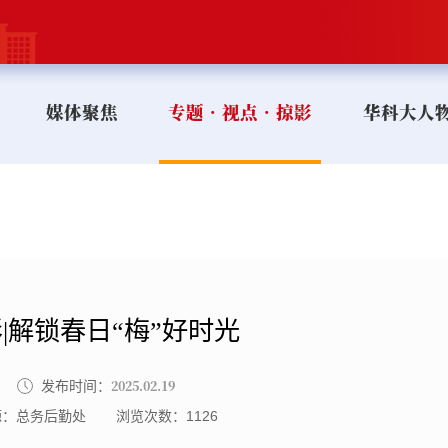
媒体聚焦
专题•视点•掠影
华科大人
|解锁春日“梅”好时光
2025.02.19
发布时间：
源：总务后勤处
浏览次数：
1126