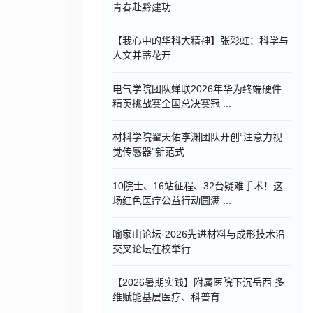
青春赴黔建功
【我心中的华科大精神】张彩虹：科学与
人文并蒂花开
电气学院团队蝉联2026年华为终端硬件
精英挑战赛全国总决赛冠 ...
材料学院翟天佑李渊团队开创“注意力视
觉传感器”新范式
10院士、16站征程、32台疑难手术！这
场红色医疗公益行动圆满 ...
喻家山论坛·2026先进材料与成形技术沿
交叉论坛在校举行
【2026暑期实践】附属医院下沉岳西 多
维赋能基层医疗、科普育...