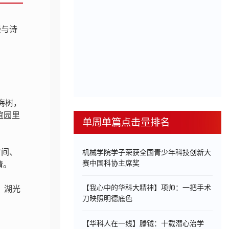
漫与诗
梅树，
谊园里
单周单篇点击量排名
时间、
机械学院学子荣获全国青少年科技创新大
赛中国科协主席奖
情。
【我心中的华科大精神】项帅：一把手术
，湖光
刀映照明德底色
【华科人在一线】滕钺：十载潜心治学