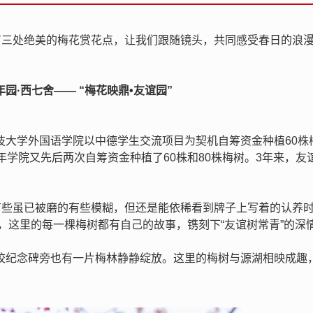
有三处绝美的梅花赏花点，让我们跟随镜头，共同感受春日的浪
年园·西七舍—— “梅花映鼎•友谊园”
科技大学外国语学院以中德学生交流项目为契机自筹资金种植60株
014年学院又先后两次自筹资金种植了60株和80株梅树。3年来，友
有些虽已被磨的有些模糊，但还是能依稀看到牌子上写着的认养
”，这里的每一棵梅树都有自己的故事，镌刻下“友谊树常青”的深
校纪念碑旁也有一片梅林静静绽放。这里的梅树与源湖相映成趣