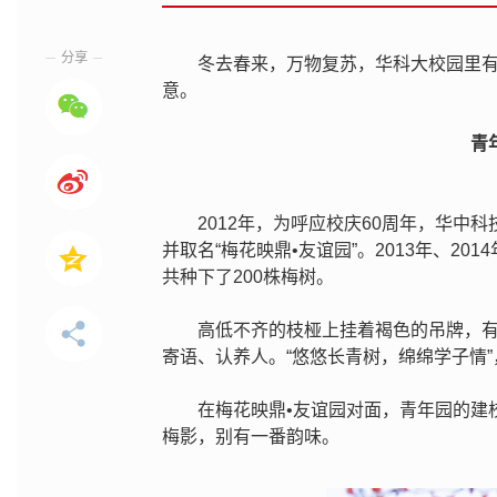
分享
冬去春来，万物复苏，华科大校园里
意。
青
2012年，为呼应校庆60周年，华中
并取名“梅花映鼎•友谊园”。2013年、2
共种下了200株梅树。
高低不齐的枝桠上挂着褐色的吊牌，
寄语、认养人。“悠悠长青树，绵绵学子情
在梅花映鼎•友谊园对面，青年园的建
梅影，别有一番韵味。