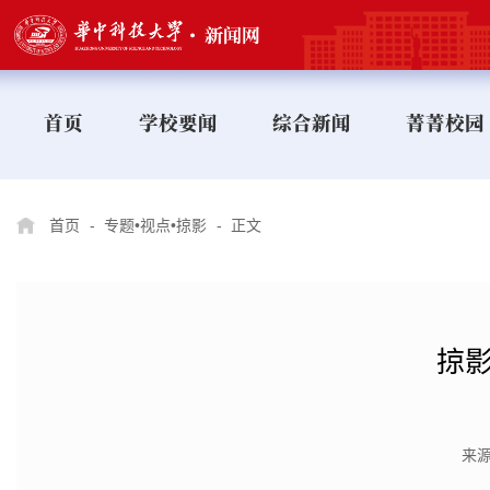
首页
学校要闻
综合新闻
菁菁校园
首页
-
专题•视点•掠影
-
正文
掠影
来