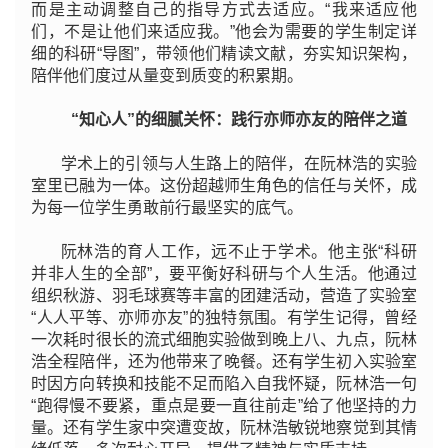
而是主动调整自己的指导方式去适应。“我来适应他
们，不是让他们来适应我。”他会为需要的学生制定详
细的科研“导图”，带领他们精读文献，夯实知识架构，
陪伴他们度过从量变到质变的积累期。
“知心人”的细腻关怀：践行亦师亦友的陪伴之道
学术上的引领与人生路上的陪伴，在阮林浩的实验
室里已融为一体。这份超越师生角色的信任与关怀，成
为每一位学生勇敢前行最坚实的底气。
阮林浩的育人工作，远不止于学术。他主张“科研
并非人生的全部”，要平衡好科研与个人生活。他通过
组织秋游、羽毛球赛等丰富的团建活动，营造了实验室
“人人平等、亦师亦友”的独特氛围。有学生记得，曾经
一次耗时很长的流式细胞实验做到晚上八、九点，阮林
浩全程陪伴，还为他带来了晚餐。还有学生初入实验室
时因方向转换和技能不足而陷入自我怀疑，阮林浩一句
“跑得慢不要紧，重点是要一直往前走”给了他坚持的力
量。还有学生家中突遭变故，阮林浩敏锐地察觉到其情