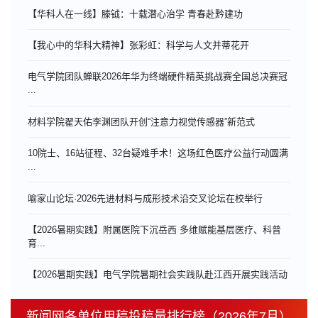
【华科人在一线】滕钺：十载潜心治学 青春赴黔建功
【我心中的华科大精神】张彩虹：科学与人文并蒂花开
电气学院团队蝉联2026年华为终端硬件精英挑战赛全国总决赛冠
...
材料学院翟天佑李渊团队开创“注意力视觉传感器”新范式
10院士、16站征程、32台疑难手术！这场红色医疗公益行动圆满
...
喻家山论坛·2026先进材料与成形技术沿交叉论坛在校举行
【2026暑期实践】附属医院下沉岳西 多维赋能基层医疗、科普
育...
【2026暑期实践】电气学院暑期社会实践队赴江西开展实践活动
新闻网各单位用稿投稿量排行榜（2026年7月）