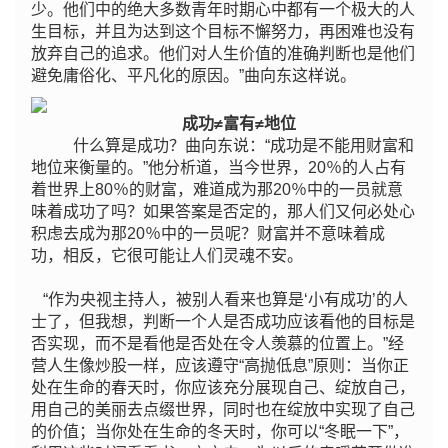
少。他们中的绝大多数青年时期心中都有一个极大的人
生目标，并且为达到这个目标不懈努力，再困难也没有
放弃自己的追求。他们对人生价值的准确判断也是他们
避免庸俗化、平凡化的原因。”曲向东这样说。
成功≠富有≠地位
什么算是成功？曲向东说：“成功是不能用财富和
地位来衡量的。”他分析道，当今世界，20％的人占有
着世界上80％的财富，难道成为那20％中的一员就意
味着成功了吗？如果答案是否定的，那人们又何必处心
积虑去成为那20％中的一员呢？财富并不意味着成
功，相反，它很可能让人们灵魂不安。
“作为央视主持人，被别人看来也算是‘小有成功’的人
士了，但我想，判断一个人是否成功应该看他的目标是
否实现，而不是看他是否处在令人羡慕的位置上。”经
营人生像炒股一样，应该遵守“高抛低息”原则：当你正
处在生命的春天时，你应该充分展现自己、绽放自己，
用自己的美丽去点缀世界，同时也在绽放中实现了自己
的价值；当你处在生命的冬天时，你可以“冬眠一下”，