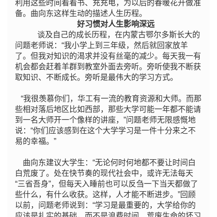
利用这些时间看看书、充充电，为以后的春暖花开做准
备。曲向东这样生动的描述人生历程。
好习惯对人生影响深远
谈及自己的成长历程，在内蒙古鄂尔多斯长大的
问题老师说：“我小学上到三年级，然后就回家放羊
了。但我对知识的渴求并没有丝毫的减少。每天我一有
机会都会赶着羊群到教室外面去旁听。旁听使我不断获
取知识、不断成长。旁听是最伟大的学习方式。
“我很羡慕你们，华工有一流的教育资源和大师。而那
些相对落后地区比如西部，那些大学可能一年都不能请
到一名大师开一个像样的讲座，”问题老师无限感慨地
说：“你们应该感到在这个大学学习是一件十分来之不
易的幸福。”
曲向东建议大学生：“无论何时何地都不要让时间白
白荒废了。处在快节奏的现代社会中，或许无法每天
“三省吾身”，但每天入睡前也可以反刍一下当天都做了
些什么，有什么收获。这样，人才能不断进步。”回顾
以前，问题老师说到：“学习是最重要的，大学给你的
应该是扎实的基础，而不是浪费时间、荒废生命的坏习