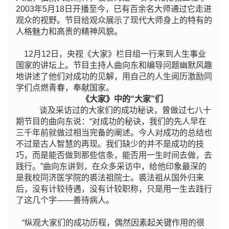
2003年5月18日开播至今，已有百余名大师通过它走进
观众的视野。节目给观众展示了现代大师身上的特有的
人格魅力和高贵的精神风貌。
12月12日，央视《大家》栏目组一行来到人生事业
国家的讲坛上。节目主持人曲向东和编导问题幽默风趣
地讲述了他们对成功的见解，用自己的人生阅历激励同
学们点燃青春，奉献国家。
《大家》中的“大家”们
谈及采访过的大家们的成功秘诀，曾做过七八十
期节目的曲向东说：“对成功的秘诀，我们的先人早在
三千年前就做过相当完备的阐述。今人对成功的总结也
不过是古人智慧的再现。我们缺少的并不是成功的技
巧，而是能否做到那些信条，能否用一生时间去做，去
践行。”曲向东讲到，在众多采访中，给他印象最深的
是我校同济医学院的裘法祖院士。裘法祖从国外归来
后，没有计较待遇，没有计较职称，只是用一生去践行
了这几个字——善待病人。
“纵观大家们的成功历程，偶然因素起关键作用的很