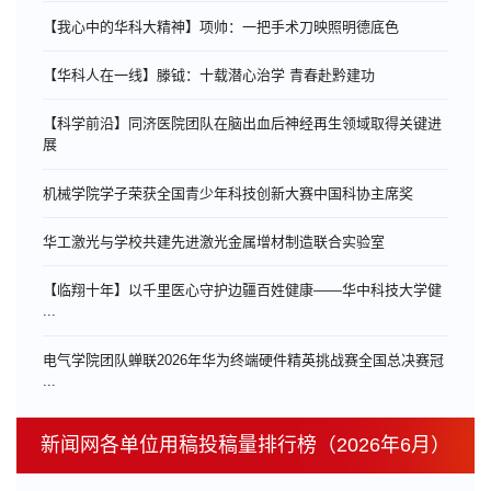
【我心中的华科大精神】项帅：一把手术刀映照明德底色
【华科人在一线】滕钺：十载潜心治学 青春赴黔建功
【科学前沿】同济医院团队在脑出血后神经再生领域取得关键进
展
机械学院学子荣获全国青少年科技创新大赛中国科协主席奖
华工激光与学校共建先进激光金属增材制造联合实验室
【临翔十年】以千里医心守护边疆百姓健康——华中科技大学健
...
电气学院团队蝉联2026年华为终端硬件精英挑战赛全国总决赛冠
...
新闻网各单位用稿投稿量排行榜（2026年6月）