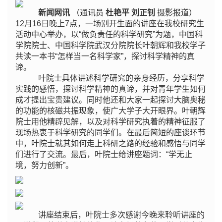
新闻网讯
（通讯员
杜艳平 刘正钊
摄影报道）
12月16日晚上7点，一场别开生面的讲座在我校研究生
活动中心举办，以“做负责任的科学研究”为题，中国科
学院院士、中国科学院武汉分院院长叶朝辉和我校学子
共读一本书“怎样当一名科学家”，探讨科学精神的真
谛。
叶院士具体讲述科学研究的亲身经历，分享科学
实践的感悟，探讨科学精神的真谛，并对青年学生如何
成才提出宝贵建议。同时他还和大家一起探讨大脑奥秘
的功能的核磁共振现象，使广大学子大开眼界。叶朝辉
院士用他精辟见解，以及对科学研究执着的精神征服了
现场热衷于科学研究的同学们。在最后简短的座谈环节
中，叶院士就其如何走上科研之路的经验和感悟与同学
们进行了交流。最后，叶院士给讲座题词：“学无止
境，努力创新”。
讲座结束后，叶院士多次感谢今晚来聆听讲座的