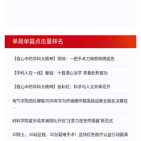
单周单篇点击量排名
【我心中的华科大精神】项帅：一把手术刀映照明德底色
【华科人在一线】滕钺：十载潜心治学 青春赴黔建功
【我心中的华科大精神】张彩虹：科学与人文并蒂花开
电气学院团队蝉联2026年华为终端硬件精英挑战赛全国总决赛冠
...
材料学院翟天佑李渊团队开创“注意力视觉传感器”新范式
10院士、16站征程、32台疑难手术！这场红色医疗公益行动圆满
...