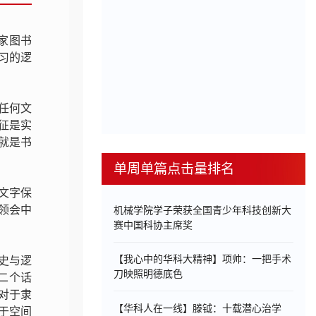
国家图书
习的逻
任何文
征是实
就是书
单周单篇点击量排名
文字保
领会中
机械学院学子荣获全国青少年科技创新大
赛中国科协主席奖
【我心中的华科大精神】项帅：一把手术
史与逻
刀映照明德底色
二个话
对于隶
【华科人在一线】滕钺：十载潜心治学
于空间