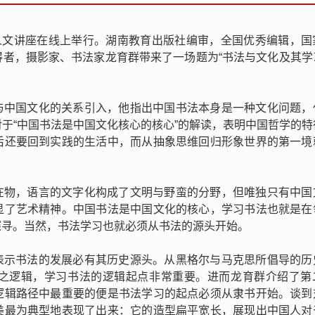
8期人文讲座在线上举行。湖南教育出版社编审，全国优秀编辑，
得者，摄影家、书法家龙育群带来了一场题为“书法与文化及其学
与中国文化的关系引入，他指出中国书法本身是一种文化问题，
于“中国书法是中国文化核心的核心”的解读，表明中国哲学的特
后还要回到实践的生活中，而从抽象思维回归形象世界的第一境
在物，语言的文字化构成了文明与野蛮的分野，但唯独只有中国
显了艺术精神。中国书法是中国文化的核心，学习书法也就是在
探寻。当然，书法学习也就必须从书法的源头开始。
表示书法的发展必有其历史源头。从黑格尔与马克思所倡导的历
之逻辑，学习书法的逻辑起点非常重要。进而龙育群介绍了第
逻辑路径中最重要的便是书法学习的起点必须从隶书开始。谈到
美最为典型地表现了出来：它的造型扁平宽长，展现出中国人对