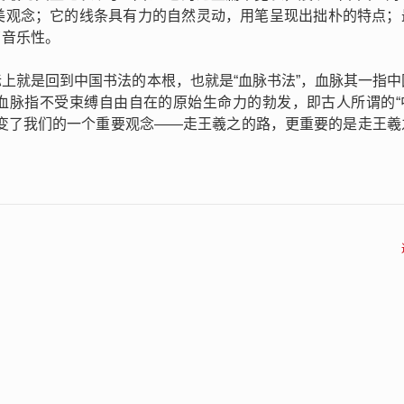
美观念；它的线条具有力的自然灵动，用笔呈现出拙朴的特点；
了音乐性。
上就是回到中国书法的本根，也就是“血脉书法”，血脉其一指中
血脉指不受束缚自由自在的原始生命力的勃发，即古人所谓的“
改变了我们的一个重要观念——走王羲之的路，更重要的是走王羲