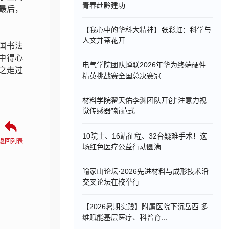
青春赴黔建功
最后，
【我心中的华科大精神】张彩虹：科学与
人文并蒂花开
国书法
中得心
电气学院团队蝉联2026年华为终端硬件
之走过
精英挑战赛全国总决赛冠 ...
材料学院翟天佑李渊团队开创“注意力视
觉传感器”新范式
10院士、16站征程、32台疑难手术！这
返回列表
场红色医疗公益行动圆满 ...
喻家山论坛·2026先进材料与成形技术沿
交叉论坛在校举行
【2026暑期实践】附属医院下沉岳西 多
维赋能基层医疗、科普育...