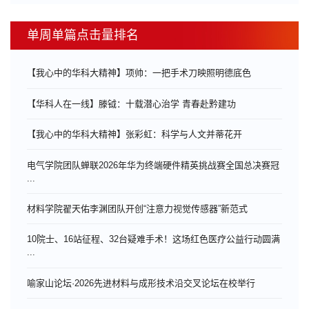
单周单篇点击量排名
【我心中的华科大精神】项帅：一把手术刀映照明德底色
【华科人在一线】滕钺：十载潜心治学 青春赴黔建功
【我心中的华科大精神】张彩虹：科学与人文并蒂花开
电气学院团队蝉联2026年华为终端硬件精英挑战赛全国总决赛冠
...
材料学院翟天佑李渊团队开创“注意力视觉传感器”新范式
10院士、16站征程、32台疑难手术！这场红色医疗公益行动圆满
...
喻家山论坛·2026先进材料与成形技术沿交叉论坛在校举行