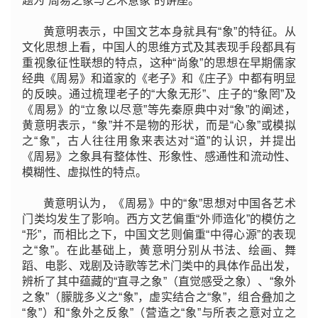
题为“周易之象与艺术意象”的讲座。
黄意明表示，中国文艺本身就具有“象”的特征。从
文化思想上看，中国人的思维方式及其表现手段都具有
重视象征性联想的特点，这种“尚象”的思想在早期儒家
经典《周易》和道家的《老子》和《庄子》中都有明显
的反映。通过梳理老子的“大象无形”、庄子的“象罔”及
《周易》的“立象以尽意”等先秦原典中对“象”的阐述，
黄意明表示，“象”并不是物的形状，而是“心象”或模拟
之“象”，古人往往用象来表达对“道”的认识，并提出
《周易》之象具有整体性、形象性、感通性和流动性、
模糊性、虚拟性的特点。
黄意明认为，《周易》中的“象”思想对中国各艺术
门类均发生了影响。西方文艺偏重“外师造化”的模仿之
“形”，而相比之下，中国文艺则偏重“中得心源”的表现
之“象”。在此基础上，黄意明分别从书法、绘画、舞
蹈、电影、戏剧及诗歌等艺术门类中的具体作品出发，
辨析了其中蕴藏的“直寻之象”（直觉感受之象）、“象外
之象”（朦胧多义之“象”，虚实结合之“象”，组合叠加之
“象”）和“象外之反象”（营造之“象”与所表之意对立之