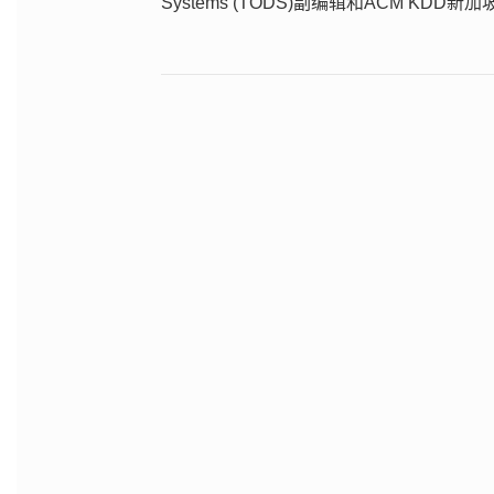
Systems (TODS)副编辑和ACM KDD