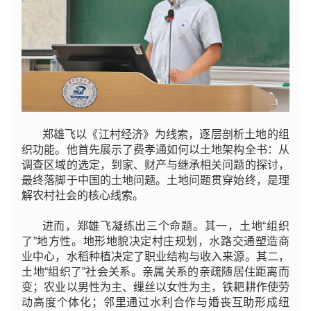
郑雄飞以《江村经济》为线索，逐层剖析土地的组
织功能。他首先展示了费孝通如何以土地架构全书：从
调查区域的选定，到家、财产与继承相关问题的探讨，
最终落脚于中国的土地问题。土地问题贯穿始终，是理
解农村社会的核心线索。
进而，郑雄飞凝练出三个命题。其一，土地“组织
了”地方性。地形地貌决定村庄规划，水路交通塑造商
业中心，水稻种植决定了职业结构与收入来源。其二，
土地“组织了”社会关系。亲属关系的亲疏随居住距离而
变；农业以男性为主、缫丝以女性为主，铁耙耕作使劳
动高度个体化；邻里通过水利合作与婚丧互助形成纽