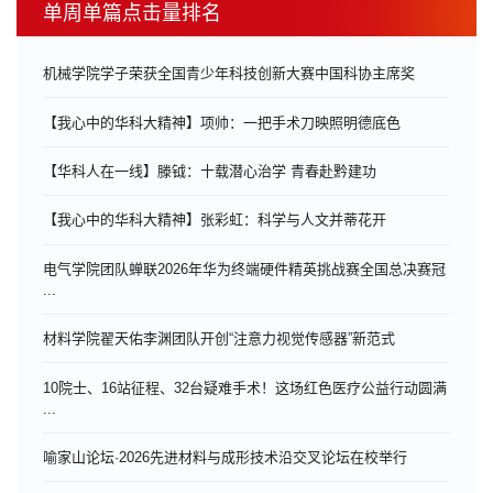
单周单篇点击量排名
机械学院学子荣获全国青少年科技创新大赛中国科协主席奖
【我心中的华科大精神】项帅：一把手术刀映照明德底色
【华科人在一线】滕钺：十载潜心治学 青春赴黔建功
【我心中的华科大精神】张彩虹：科学与人文并蒂花开
电气学院团队蝉联2026年华为终端硬件精英挑战赛全国总决赛冠
...
材料学院翟天佑李渊团队开创“注意力视觉传感器”新范式
10院士、16站征程、32台疑难手术！这场红色医疗公益行动圆满
...
喻家山论坛·2026先进材料与成形技术沿交叉论坛在校举行