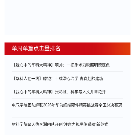
单周单篇点击量排名
【我心中的华科大精神】项帅：一把手术刀映照明德底色
【华科人在一线】滕钺：十载潜心治学 青春赴黔建功
【我心中的华科大精神】张彩虹：科学与人文并蒂花开
电气学院团队蝉联2026年华为终端硬件精英挑战赛全国总决赛冠
...
材料学院翟天佑李渊团队开创“注意力视觉传感器”新范式