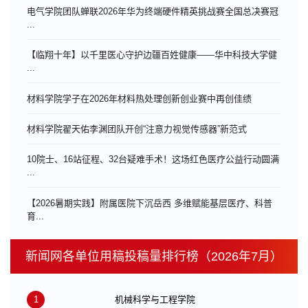
电气学院团队蝉联2026年华为终端硬件精英挑战赛全国总决赛冠
...
【临翔十年】以千里医心守护边疆百姓健康——华中科技大学健
...
材料学院学子在2026年材料热处理创新创业赛中再创佳绩
材料学院翟天佑李渊团队开创“注意力视觉传感器”新范式
10院士、16站征程、32台疑难手术！这场红色医疗公益行动圆满
...
【2026暑期实践】附属医院下沉岳西 多维赋能基层医疗、科普
育...
新闻网各单位用稿投稿量排行榜（2026年7月）
1
机械科学与工程学院