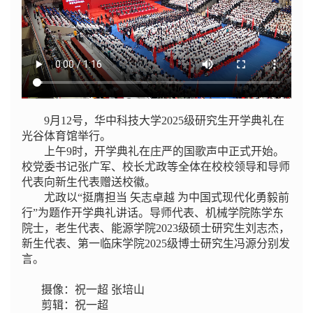
9月
12号
，华中科技大学
2025级研究生开学典礼在
光谷体育馆举行。
上午
9时，
开学典礼在庄严的国歌声中正式开始。
校党委书记张广军、校长尤政等全体在校校领导
和导师
代表
向新生代表赠送
校徽
。
尤政以
“挺膺担当 矢志卓越 为中国式现代化勇毅前
行”为题作开学典礼讲话。
导师
代表、
机械学院陈学东
院士
，
老
生代表、
能源
学院202
3
级
硕士研究生刘志杰，
新生代表、第一临床学院2025级博士研究生冯源
分别发
言。
摄像：祝一超 张培山
剪辑：祝一超