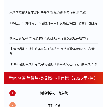
...
材料学院翟天佑李渊团队开创“注意力视觉传感器”新范式
10院士、16站征程、32台疑难手术！这场红色医疗公益行动圆满
...
喻家山论坛·2026先进材料与成形技术沿交叉论坛在校举行
【2026暑期实践】附属医院下沉岳西 多维赋能基层医疗、科普
育...
【2026暑期实践】电气学院暑期社会实践队赴江西开展实践活动
新闻网各单位用稿投稿量排行榜（2026年7月）
1
机械科学与工程学院
2
体育学院