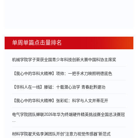
单周单篇点击量排名
机械学院学子荣获全国青少年科技创新大赛中国科协主席奖
【我心中的华科大精神】项帅：一把手术刀映照明德底色
【华科人在一线】滕钺：十载潜心治学 青春赴黔建功
【我心中的华科大精神】张彩虹：科学与人文并蒂花开
电气学院团队蝉联2026年华为终端硬件精英挑战赛全国总决赛冠
...
材料学院翟天佑李渊团队开创“注意力视觉传感器”新范式