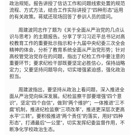
政治规矩。报告讲授了信访工作和问题线索处置的规范
流程、方式方法，结合工作实际讲授了“四种形态”运用
的有关政策。蒋斌还现场回答了参训人员的提问。
周建波同志作了题为《关于全面从严治党的几点认
识与思考》的主题报告。分享了学习习近平总书记对高
校教育工作的重要批示指示和十九届中央纪委三次全会
精神的体会，分析了教育系统全面从严治党形势；针对
高校管党治党存在的问题，指出了纪检工作中要注意的
重要环节；要求纪检干部既要坚定必胜信心，保持战略
定力；又要坚持问题导向，切实增强紧迫感，强化政治
担当。
周建波指出，要坚持从政治上看问题，深入推进全
面从严治党向纵深发展。纪检监察干部要增强“四个意
识”，坚定“四个自信”，做到“两个维护”；一体推进“三不
腐”机制，推进纪检监察“三项改革”，推进更深层次更高
水平“三转”。要积极推进“两个责任”的落实，用好“四种
形态”，打通最后“一公里”，切实发挥纪委监督作用，不
断净化学校政治生态。