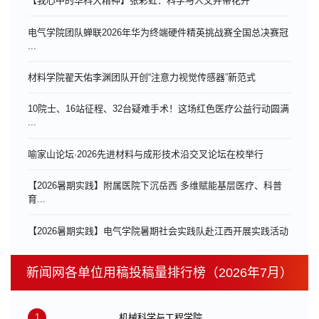
【我心中的华科大精神】张彩虹：科学与人文并蒂花开
电气学院团队蝉联2026年华为终端硬件精英挑战赛全国总决赛冠
...
材料学院翟天佑李渊团队开创“注意力视觉传感器”新范式
10院士、16站征程、32台疑难手术！这场红色医疗公益行动圆满
...
喻家山论坛·2026先进材料与成形技术沿交叉论坛在校举行
【2026暑期实践】附属医院下沉岳西 多维赋能基层医疗、科普
育...
【2026暑期实践】电气学院暑期社会实践队赴江西开展实践活动
新闻网各单位用稿投稿量排行榜（2026年7月）
1
机械科学与工程学院