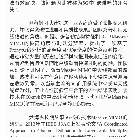
法有效解决，该问题因此被称为5G中“最难啃的硬骨
头”。
尹海帆团队针对这一业界痛点做了长期深入研
究，并取得突破性进展和实质性成果。团队充分利用无
线信道的角度、时延、多普勒结构特征和5G中Massive
MIMO的极高角度与时延分辨率，提出了一项基于
Prony频谱分析的高精度且低复杂度的信道预测技术，
通过非常少量的历史信道采样来推测未来信道的变化，
从而避免信道信息随用户移动而快速过时的问题。团队
从理论上证明了，随着Massive MIMO中天线数量的增
加，该技术可以在任意用户移动速度下使得信道预测误
差收敛到零。以当前主流的5G商用系统中32或64天线
配置为例，工业界性能验证平台下的评估结果表明，该
技术在60km/h的中高速移动环境下也可以使Massive
MIMO的性能逼近用户完全静止的场景。
尹海帆长期从事5G核心技术Massive MIMO的
研究。2013年在IEEE JSAC上发表论文“A Coordinated
Approach to Channel Estimation in Large-scale Multiple-