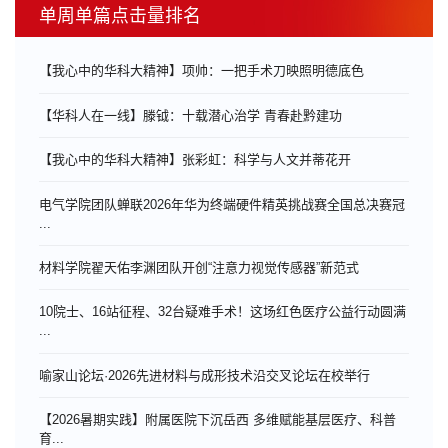
单周单篇点击量排名
【我心中的华科大精神】项帅：一把手术刀映照明德底色
【华科人在一线】滕钺：十载潜心治学 青春赴黔建功
【我心中的华科大精神】张彩虹：科学与人文并蒂花开
电气学院团队蝉联2026年华为终端硬件精英挑战赛全国总决赛冠
...
材料学院翟天佑李渊团队开创“注意力视觉传感器”新范式
10院士、16站征程、32台疑难手术！这场红色医疗公益行动圆满
...
喻家山论坛·2026先进材料与成形技术沿交叉论坛在校举行
【2026暑期实践】附属医院下沉岳西 多维赋能基层医疗、科普
育...