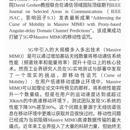
院David Gesbert教授联合在通信领域国际顶级期刊IEEE
Journal on Selected Areas in Communications（IEEE
JSAC，影响因子9.3）发表最新成果“Addressing the
Curse of Mobility in Massive MIMO with Prony-based
Angular-delay Domain Channel Predictions”。该成果成功
打破了5G中Massive MIMO的移动性诅咒。
5G中引入的大规模多入多出技术（Massive
MIMO）是可以通过增加基站天线数量将移动通信系统
性能（频谱效率和能量效率）提升十倍以上的核心技
术。然而工业界研究人员在5G实地测试与部署中发现
了一个现实的挑战，即移动性诅咒（Curse of
Mobility）：在用户低速移动或静止环境中，Massive
MIMO可以如理论论文中所预见的那样，将系统性能提
升一个数量级。但是在用户的运动速度达到或超过
30km/h的中高速移动环境下，测试团队发现5G系统的
性能下降50%甚至80%。这个问题主要源于无线信道信
息在移动环境中更难以获取并且很快过时。移动性问题
已经成为当前阻碍Massive MIMO高速数据传输的最大
痛点。近年来工业界投入了大量的科研力量，但始终无