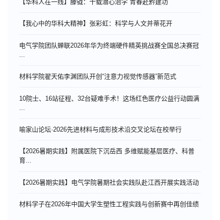
【华科人在一线】滕钺：十载潜心治学 青春赴黔建功
【我心中的华科大精神】张彩虹：科学与人文并蒂花开
电气学院团队蝉联2026年华为终端硬件精英挑战赛全国总决赛冠
...
材料学院翟天佑李渊团队开创“注意力视觉传感器”新范式
10院士、16站征程、32台疑难手术！这场红色医疗公益行动圆满
...
喻家山论坛·2026先进材料与成形技术沿交叉论坛在校举行
【2026暑期实践】附属医院下沉岳西 多维赋能基层医疗、科普
育...
【2026暑期实践】电气学院暑期社会实践队赴江西开展实践活动
材料学子在2026年中国大学生塑性工程实践与创新赛中再创佳绩