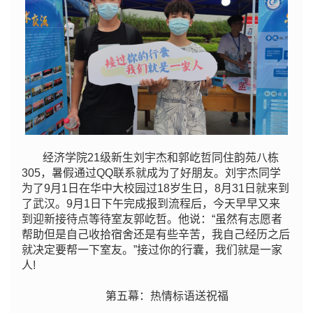
经济学院21级新生刘宇杰和郭屹哲同住韵苑八栋
305，暑假通过QQ联系就成为了好朋友。刘宇杰同学
为了9月1日在华中大校园过18岁生日，8月31日就来到
了武汉。9月1日下午完成报到流程后，今天早早又来
到迎新接待点等待室友郭屹哲。他说：“虽然有志愿者
帮助但是自己收拾宿舍还是有些辛苦，我自己经历之后
就决定要帮一下室友。”接过你的行囊，我们就是一家
人!
第五幕：热情标语送祝福