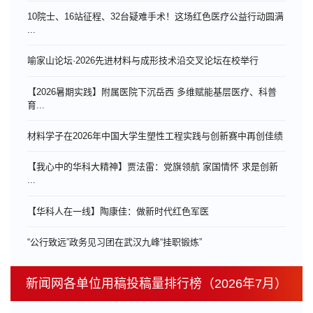
10院士、16站征程、32台疑难手术！这场红色医疗公益行动圆满
...
喻家山论坛·2026先进材料与成形技术沿交叉论坛在校举行
【2026暑期实践】附属医院下沉岳西 多维赋能基层医疗、科普
育...
材料学子在2026年中国大学生塑性工程实践与创新赛中再创佳绩
【我心中的华科大精神】贾法雷：党旗领航 家国情怀 求是创新
...
【华科人在一线】陶康佳：做新时代红色军医
“公行致远”政务见习团在武汉九峰“挂职锻炼”
新闻网各单位用稿投稿量排行榜（2026年7月）