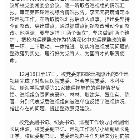
议和校党委常委会会议，逐一听取各巡视组的情况汇
报，审定第四轮巡视综合情况报告。李元元高度肯定本
轮巡视工作，在听取情况汇报后点人点事，指出要坚持
全面整改、突出重点，通过抓重点问题整改带动全面整
改。他强调，要坚定捍卫“两个确立”，坚决做到“两个维
护”，把校内巡视整改作为持续深化中央巡视整改的重
要一环，上下联动、一体推进，切实将巡视发现问题的
整改落到实处，履行好为党育人、为国育才的职责使
命。
12月16日至17日，校党委第四轮巡视派出的5个巡
视组完成了对梨园医院党委、社会学院党委、本科生
院、船海学院党委等11家被巡视单位的巡视情况反
馈。巡视组负责同志聂鸣、林林、耿建萍、覃仕菊、陈
晋，分别代表党委巡视组向被巡单位反馈了巡视情况，
指出存在的问题，提出整改意见建议。
校党委副书记、纪委书记、巡视工作领导小组副组
长周建波，校党委副书记、巡视工作领导小组副组长谢
正学，校纪委副书记、党委巡视办主任刘继文分别向被