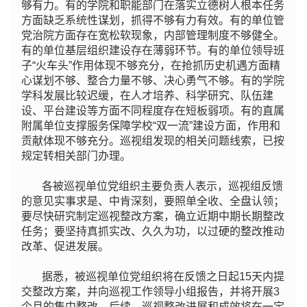
够有力。有的学院和职能部门在落实立德树人根本任务
方面缺乏系统性谋划，抓得不够有力有效。有的单位管
党治院方面存在宽松软现象，内部管理制度不够健全。
有的单位基层组织建设存在薄弱环节。有的单位领导班
子“火车头”作用体现不够充分，在抢抓历史机遇方面精
心谋划不够、整合力量不够、决心勇气不够。有的学院
学科发展比较迟缓，在人才培养、科学研究、队伍建
设、平台建设等方面不同程度存在短板弱项。有的直属
附属单位支撑服务保障学校“双一流”建设方面，作用和
贡献体现不够充分。巡视组发现的相关问题线索，已按
规定转相关部门办理。
各被巡视单位党组织主要负责人表示，巡视组反馈
的意见实事求是、中肯深刻，要照单全收、全盘认领；
要尽快研究制定巡视整改方案，确立近期中期长期整改
任务；要坚持真抓实改、久久为功，以过硬的整改推动
改革、促进发展。
据悉，被巡视单位党组织将在反馈之日起15天内提
交整改方案，并向巡视工作领导小组报告，并将开展3
个月的集中整改。后续，巡视整改进展和成效将在一定