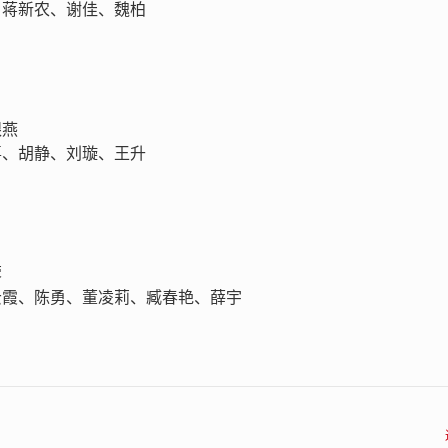
、蒋新农、谢佳、魏柏
银燕
喜、胡静、刘璇、王升
蓉
云霞、陈勇、董凌莉、臧春艳、薛宇