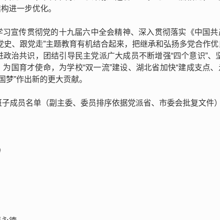
结构进一步优化。
学习宣传贯彻党的十九届六中全会精神、深入贯彻落实《中国共
党史、跟党走”主题教育有机结合起来，把继承和弘扬多党合作优
政治共识，团结引导民主党派广大成员不断增强“四个意识”、坚
、为国育才使命，为学校“双一流”建设、湖北省加快“建成支点
国梦”作出新的更大贡献。
班子成员名单（副主委、委员排序依据党派省、市委会批复文件
静