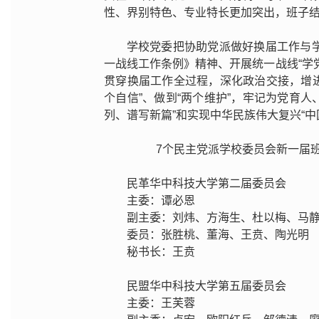
性、界别特色、专业特长更加突出，班子
学校党委把协助党派做好换届工作与
一战线工作条例》精神、开展统一战线“学
贯穿换届工作全过程，深化政治交接，增进
个自信”、做到“两个维护”，牢记为党育人
列、谱写新篇”和实现中华民族伟大复兴“中
7个民主党派学校委员会新一届
民革华中科技大学第二届委员会
主委：谭必恩
副主委：刘炜、方海生、杜以梅、马
委员：张胜桃、董海、王贲、陶光明
秘书长：王贲
民盟华中科技大学第五届委员会
主委：王芙蓉