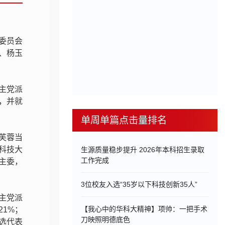
委员会
、杨玉
主党派
，并就
单周单篇点击量排名
芙蓉当
科技大
生源质量稳步提升 2026年本科招生录取
工作完成
主委，
3位校友入选“35岁以下科技创新35人”
主党派
【我心中的华科大精神】项帅：一把手术
21%；
刀映照明德底色
人选代表