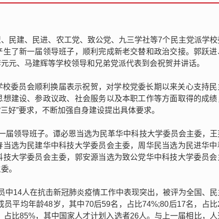
民盟、民建、民进、农工党、致公党、九三学社等7个民主党派学校
产生了新一届领导班子，顺利完成新老交替和政治交接。郭跃进
李元元、马建辉等学校领导和兄弟党派代表到会祝贺并讲话。
学校委员会顺利换届表示祝贺，对学校党委长期以来关心支持民
思想建设、参政议政、社会服务以及本职工作等方面取得的成绩
“三好”要求，不断加强自身建设提出具体要求。
新一届领导班子。谭必恩当选为民革华中科技大学委员会主委，王
春当选为民建华中科技大学委员会主委，周华民当选为民进华中
科技大学委员会主委，郭安源当选为致公党华中科技大学委员会
主委。
员中14人在抗击新冠肺炎疫情工作中表现突出，被评为全国、民
平均年龄48岁，其中70后59名，占比74%;80后17名，占比
名，占比85%，其中国家人才计划入选者26人。与上一届相比，