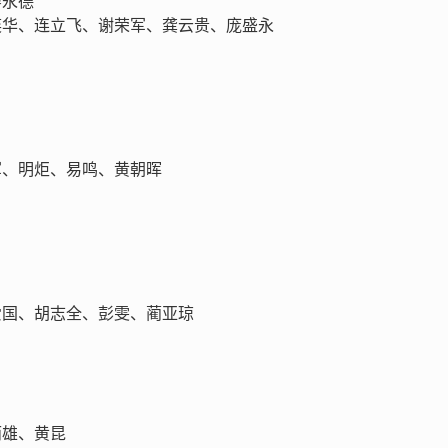
廖永德
奕华、连立飞、谢荣军、龚云贵、庞盛永
军、明炬、易鸣、黄朝晖
爱国、胡志全、彭雯、蔺亚琼
雨雄、黄昆