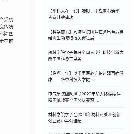
【华科人在一线】滕钺：十载潜心治学
青春赴黔建功
产党统
良传统
【科学前沿】同济医院团队在脑出血后神
定“四
经再生领域取得关键进展
、走在前
机械学院学子荣获全国青少年科技创新大
赛中国科协主席奖
）
【临翔十年】以千里医心守护边疆百姓健
康——华中科技大学健 ...
电气学院团队蝉联2026年华为终端硬件
精英挑战赛全国总决赛冠 ...
材料学院学子在2026年材料热处理创新
创业赛中再创佳绩