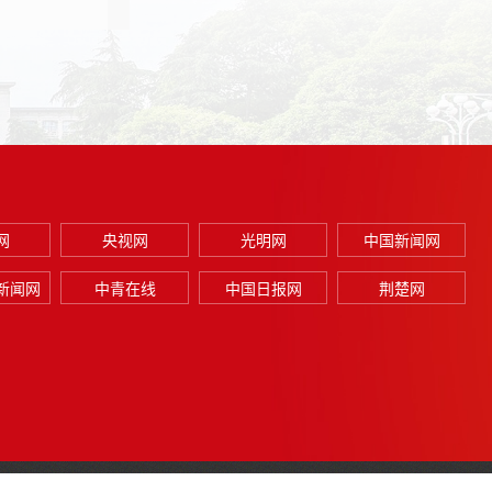
网
央视网
光明网
中国新闻网
新闻网
中青在线
中国日报网
荆楚网
联系我们
投稿：xbbjb@mail.hust.edu.cn