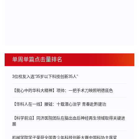
单周单篇点击量排名
3位校友入选“35岁以下科技创新35人”
【我心中的华科大精神】项帅：一把手术刀映照明德底色
【华科人在一线】滕钺：十载潜心治学 青春赴黔建功
【科学前沿】同济医院团队在脑出血后神经再生领域取得关键进
展
机械学院学子荣获全国青少年科技创新大赛中国科协主席奖