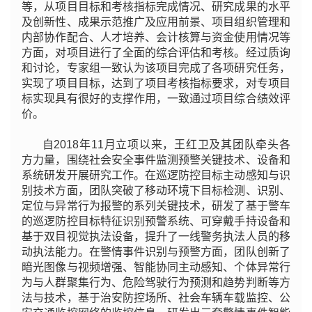
等，从项目目标和考核指标完成情况、研究成果的水平
及创新性、成果示范推广及应用前景、项目组织管理和
内部协作配合、人才培养、会计核算与资金使用情况等
方面，对项目进行了全面的综合评估和考核。经过质询
和讨论，专家组一致认为该项目完成了各项研究任务，
实现了项目目标，达到了项目考核指标要求，对专项目
标实现具有很好的支撑作用，一致通过项目综合绩效评
价。
自2018年11月立项以来，王红卫及其团队牵头各
方力量，围绕社会安全事件监测预警关键技术、设备和
系统研发开展研究工作。在巡逻防控目标主动感知与识
别技术方面，团队突破了移动环境下目标检测、识别、
定位与异常行为报警的系列关键技术，研发了基于警车
的巡逻防控目标特征识别预警系统、可穿戴手持设备和
基于双目视觉执法设备，提升了一线警务执法人员的移
动执法能力。在警情事件识别与预警方面，团队创新了
暗光图像与视频增强、智能协同主动感知、个体异常行
为与人群聚集行为、危险驾驶行为预测和趋势判断等方
法与技术，基于治安防控场所、社会车辆车载监控、公