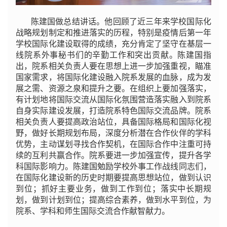
陈建国做总结讲话。他回顾了近三年来学校国际化
战略规划制定和推进落实的历程，特别是疫情后第一年
学校国际化建设取得的成绩，充分肯定了坚守在基层一
线院系外事秘书们的辛勤工作和突出贡献。陈建国指
出，院系相关负责人要在思想上进一步加强重视，瞄准
国家需求，将国际化建设融入院系发展的血脉，成为发
展之需、资源之泉和提升之要。在组织上要加强落实，
有计划地将国际交流从国际化氛围营造落实融入到院系
自身实际建设发展，打造院系特色国际交流品牌。院系
相关负责人
要提高政治站位，具备国际格局和国际化视
野，做好长期规划布局，深度分析潜在合作伙伴的学科
优势，主动谋划寻找合作契机，在国际合作中注重可持
续的互利共赢合作。院系要进一步加强宣传，提升各学
科国际影响力。陈建国勉励学校外事工作战线同志们，
在国际化建设新的历史时期要提高思想站位，做到认识
到位；抓好主要业务，做到工作到位；落实中长期规
划，做到计划到位；提高综合素养，做到水平到位，为
院系、学科和师生国际交流合作献智献力。