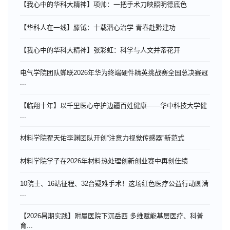
【我心中的华科大精神】项帅：一把手术刀映照明德底色
【华科人在一线】滕钺：十载潜心治学 青春赴黔建功
【我心中的华科大精神】张彩虹：科学与人文并蒂花开
电气学院团队蝉联2026年华为终端硬件精英挑战赛全国总决赛冠
...
【临翔十年】以千里医心守护边疆百姓健康——华中科技大学健
...
材料学院翟天佑李渊团队开创“注意力视觉传感器”新范式
材料学院学子在2026年材料热处理创新创业赛中再创佳绩
10院士、16站征程、32台疑难手术！这场红色医疗公益行动圆满
...
【2026暑期实践】附属医院下沉岳西 多维赋能基层医疗、科普
育...