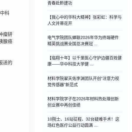
青春赴黔建功
华中科
【我心中的华科大精神】张彩虹：科学与
人文并蒂花开
肿瘤研
电气学院团队蝉联2026年华为终端硬件
群胰腺癌
精英挑战赛全国总决赛冠 ...
【临翔十年】以千里医心守护边疆百姓健
报送的
康——华中科技大学健 ...
材料学院翟天佑李渊团队开创“注意力视
觉传感器”新范式
材料学院学子在2026年材料热处理创新
创业赛中再创佳绩
10院士、16站征程、32台疑难手术！这
场红色医疗公益行动圆满 ...