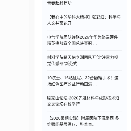
青春赴黔建功
【我心中的华科大精神】张彩虹：科学与
人文并蒂花开
电气学院团队蝉联2026年华为终端硬件
精英挑战赛全国总决赛冠 ...
材料学院翟天佑李渊团队开创“注意力视
觉传感器”新范式
10院士、16站征程、32台疑难手术！这
场红色医疗公益行动圆满 ...
喻家山论坛·2026先进材料与成形技术沿
交叉论坛在校举行
【2026暑期实践】附属医院下沉岳西 多
维赋能基层医疗、科普育...