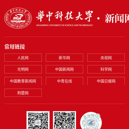
第804期
第803期
第802期
第801期
第800期
第799期
常用链接
第798期
人民网
新华网
央视网
第797期
光明网
中国新闻网
科学网
第796期
第795期
中国教育新闻网
中青在线
中国日报网
第794期
荆楚网