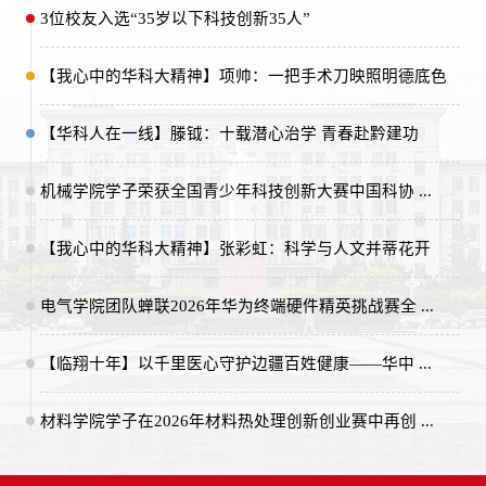
第819期
3位校友入选“35岁以下科技创新35人”
第818期
第817期
【我心中的华科大精神】项帅：一把手术刀映照明德底色
第816期
第815期
【华科人在一线】滕钺：十载潜心治学 青春赴黔建功
第814期
机械学院学子荣获全国青少年科技创新大赛中国科协 ...
第813期
第812期
【我心中的华科大精神】张彩虹：科学与人文并蒂花开
第811期
第810期
电气学院团队蝉联2026年华为终端硬件精英挑战赛全 ...
第809期
第808期
【临翔十年】以千里医心守护边疆百姓健康——华中 ...
第807期
材料学院学子在2026年材料热处理创新创业赛中再创 ...
第806期
第805期