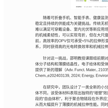
随着可折叠手机、智能手表、健康监
稳定且持续的供能成为关键挑战。传统无
难以满足可穿戴设备、室内光伏等新应用场
的机械柔韧性，可以实现弯折，但在大尺
前，高效率的OPV仅可承受<5%的拉伸
系，同时获得高的光电转换效率和机械拉
针对这一挑战，邵明教授课题组前期
体分子结构和薄膜结晶性，电子给体和受
提供了新的理解（Adv. Funct. Mater., 2103545, 
Chem.,e202403139, 2024; Energy. Envir
在研究中，团队设计了一类全新的小分子
体不同，该受体材料表现出独特的“增塑”
段的“自由体积”，利于聚合物链段在外界
从而大幅提升了薄膜的机械拉伸性能。同时