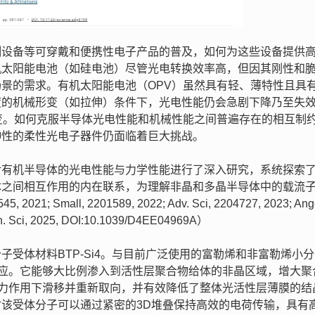
测设备等可穿戴和便携性电子产品的普及，如何为这些设备提供
机太阳能电池（如硅电池）尽管光电转换效率高，但因其刚性和
景的需求。有机太阳能电池（OPV）虽然具有轻、薄特性且具
度的机械形变（如拉伸）条件下，光电性能仍会急剧下降乃至失
形变。如何克服半导体光电性能和机械性能之间普遍存在的相互制
伸性的柔性光电子器件仍面临着巨大挑战。
对有机半导体的光电性能与力学性能进行了深入研究，系统探索
体之间相互作用的内在联系，为理解非晶和多晶半导体中的载流
2021; Small, 2201589, 2022; Adv. Sci, 2204727, 2023; Ang
on. Sci, 2025, DOI:10.1039/D4EE04969A）
受体材料BTP-Si4。与目前广泛使用的富勒烯和非富勒烯小
效应。它能够大比例渗入到活性层聚合物给体的非晶区域，增大聚
应力作用下滑移并重新取向，并有效降低了整体光活性层薄膜的结
该受体分子可以通过紧密的3D堆叠保持高效的电荷传输，具有