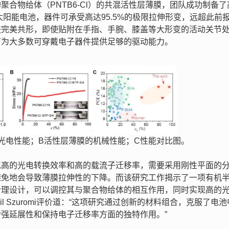
合物给体（PNTB6-Cl）的共混活性层薄膜，团队成功制备了
太阳能电池，器件可承受高达95.5%的极限拉伸形变，远超此前
肤完美共形，即使贴附在手指、手腕、膝盖等大形变的活动关节
下为大多数可穿戴电子器件提供足够的驱动能力。
的光电性能；B活性层薄膜的机械性能；C性能对比图。
现高的光电转换效率和高的载流子迁移率，需要采用刚性平面的
避免地会导致薄膜拉伸性的下降。而该研究工作揭示了一项有机
合理设计，可以调控其与聚合物给体的相互作用，同时实现高的
hil Szuromi评价道：“这项研究通过创新的材料组合，克服了电
强延展性和保持电子迁移率方面的独特作用。”