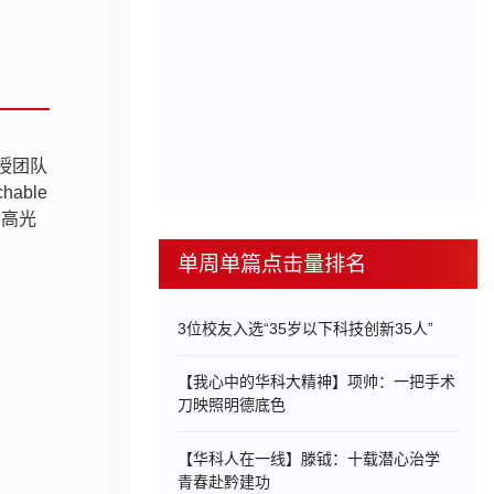
授团队
able
性和高光
单周单篇点击量排名
3位校友入选“35岁以下科技创新35人”
【我心中的华科大精神】项帅：一把手术
刀映照明德底色
【华科人在一线】滕钺：十载潜心治学
青春赴黔建功