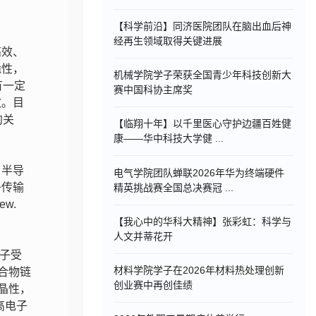
【科学前沿】同济医院团队在脑出血后神
经再生领域取得关键进展
高效、
脆性，
机械学院学子荣获全国青少年科技创新大
有一定
赛中国科协主席奖
效。目
约关
【临翔十年】以千里医心守护边疆百姓健
康——华中科技大学健 ...
了半导
电气学院团队蝉联2026年华为终端硬件
子传输
精英挑战赛全国总决赛冠 ...
ew.
【我心中的华科大精神】张彩虹：科学与
人文并蒂花开
分子受
材料学院学子在2026年材料热处理创新
合物链
创业赛中再创佳绩
晶性，
高电子