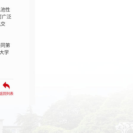
电池性
可广泛
机交
共同第
头大学
。
返回列表