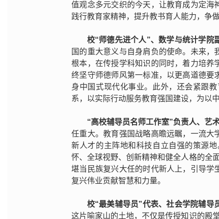
值观念多元交织的今天，让教育成为定海
践行教育家精神，提升教书育人能力，争做
校“师德先进个人”、数学与统计学院
国的重大意义与自身肩负的使命。未来，
根本，在传授学科知识的同时，着力培养
终坚守师德师风第一标准，以更高道德要
身中国式现代化事业。此外，还会紧跟教
系，以实际行动服务教育强国建设，为以
“高校辅导员名师工作室”负责人、艺
任重大。教育强国战略高瞻远瞩，一流大
新人才的主阵地和科技自立自强的策源地
怀、全球视野、创新精神和健全人格的全面
堪当民族复兴大任的时代新人上，引导学
复兴伟业贡献智慧和力量。
校“最美辅导员”代表、社会学院辅导
这片喻家山的土地，不仅是传授知识的殿堂