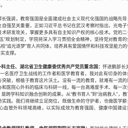
量。
部长强调，教育强国是全面建成社会主义现代化强国的战略先导
立自强至关重要，正如习近平总书记在武汉考察时指出，光电子
技术研发攻关，掌握更多具有自主知识产权的核心技术。党的二
五五”规划制定，学院将深入学习贯彻全会精神，坚持党对教育的
校“追光逐梦”育人共同体，培养具有爱国情怀和科技攻坚能力的
坚实支撑。
外科主任、湖北省卫生健康委优秀共产党员董念国：
怀进鹏部长
为一名医疗卫生战线的工作者和医学教育者，我对此有切身的体
与突破，根植于教育这片沃土。没有一流的教育，就难有一流的
协和医院心外科的临床与科研一线，每一台高难度手术、每一次
是跨学科知识融合创新的成果。从“教书育人”到“治病救人”，教
动实践。我们将继续立足岗位，既做生命的守护者，也做医学薪
心血管外科领域高峰，以实际成效为教育强国、健康中国建设