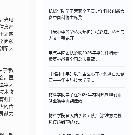
机械学院学子荣获全国青少年科技创新大
赛中国科协主席奖
，光电
信息产
【我心中的华科大精神】张彩虹：科学与
十届四
人文并蒂花开
全面领
领军人
电气学院团队蝉联2026年华为终端硬件
精英挑战赛全国总决赛冠 ...
关于“教
【临翔十年】以千里医心守护边疆百姓健
会。医
康——华中科技大学健 ...
医学人
技术攻
材料学院学子在2026年材料热处理创新
育强国
创业赛中再创佳绩
火的传
贡献力
材料学院翟天佑李渊团队开创“注意力视
觉传感器”新范式