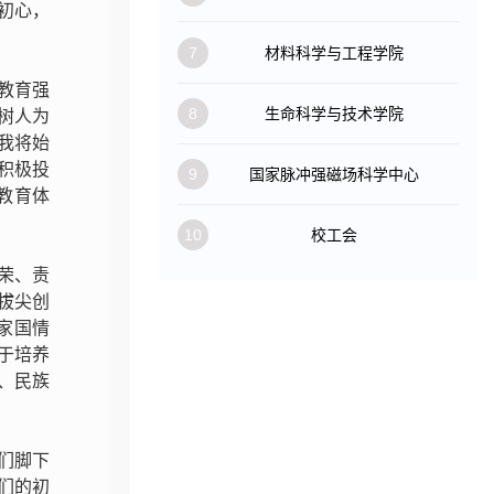
初心，
7
材料科学与工程学院
教育强
8
生命科学与技术学院
树人为
我将始
积极投
9
国家脉冲强磁场科学中心
教育体
10
校工会
光荣、责
拔尖创
家国情
于培养
、民族
们脚下
们的初