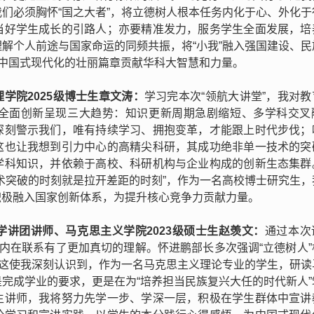
们必须胸怀“国之大者”，将立德树人根本任务内化于心、外化于
当好学生成长的引路人；亦要精准发力，服务学生全面发展，培
解个人前途与国家命运的同频共振，将“小我”融入强国建设、民
领中国式现代化的壮丽篇章贡献华科大智慧和力量。
学院2025级博士生章文涛：
学习完本次“领航大讲堂”，我对教
全面创新呈现三大趋势：知识更新周期急剧缩短、多学科交叉
深刻警示我们，唯有持续学习、拥抱变革，才能跟上时代步伐；
这也让我想到引力中心的高精尖科研，其成功绝非单一技术的突
学科知识，并依赖于高校、科研机构与企业构成的创新生态集群
术突破的时刻就是拉开差距的时刻”，作为一名高校博士研究生，
积极融入国家创新体系，为提升核心竞争力贡献力量。
讲团讲师、马克思主义学院2023级硕士生赵羡文：
通过本次
的内在联系有了更加真切的理解。怀进鹏部长多次强调“立德树人”
，这使我深刻认识到，作为一名马克思主义理论专业的学生，研读
完成学业的要求，更是在为“培养担当民族复兴大任的时代新人”
生讲师，我将努力先学一步、学深一层，积极在学生群体中宣讲