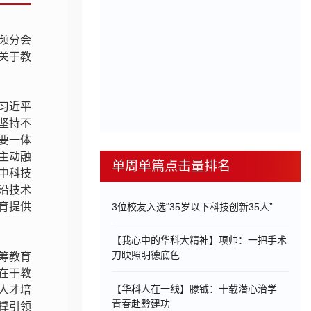
视频分会
关于教
习近平
坚持不
要一体
主动融
单周单篇点击量排名
中科技
沿技术
育提供
3位校友入选“35岁以下科技创新35人”
【我心中的华科大精神】项帅：一把手术
刀映照明德底色
筹教育
在于教
【华科人在一线】滕钺：十载潜心治学
人才培
青春赴黔建功
撑引领