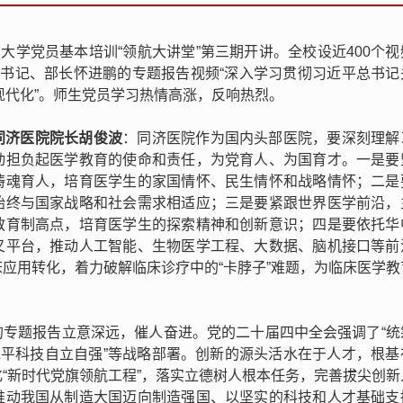
科技大学党员基本培训“领航大讲堂”第三期开讲。全校设近400个
组书记、部长怀进鹏的专题报告视频“深入学习贯彻习近平总书记
现代化”。师生党员学习热情高涨，反响热烈。
同济医院院长胡俊波
：同济医院作为国内头部医院，要深刻理解
动担负起医学教育的使命和责任，为党育人、为国育才。一是要
铸魂育人，培育医学生的家国情怀、民生情怀和战略情怀；二是
始终与国家战略和社会需求相适应；三是要紧跟世界医学前沿，
教育制高点，培育医学生的探索精神和创新意识；四是要依托华
叉平台，推动人工智能、生物医学工程、大数据、脑机接口等前
应用转化，着力破解临床诊疗中的“卡脖子”难题，为临床医学教
的专题报告立意深远，催人奋进。党的二十届四中全会强调了“统
水平科技自立自强”等战略部署。创新的源头活水在于人才，根基
“新时代党旗领航工程”，落实立德树人根本任务，完善拔尖创新
推动我国从制造大国迈向制造强国、以坚实的科技和人才基础支