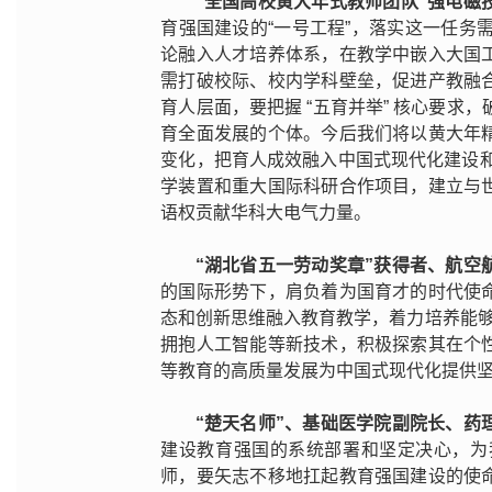
“全国高校黄大年式教师团队”强电磁
育强国建设的“一号工程”，落实这一任务需
论融入人才培养体系，在教学中嵌入大国
需打破校际、校内学科壁垒，促进产教融
育人层面，要把握 “五育并举” 核心要求
育全面发展的个体。今后我们将以黄大年
变化，把育人成效融入中国式现代化建设和
学装置和重大国际科研合作项目，建立与
语权贡献华科大电气力量。
“湖北省五一劳动奖章”获得者、航空
的国际形势下，肩负着为国育才的时代使
态和创新思维融入教育教学，着力培养能够
拥抱人工智能等新技术，积极探索其在个
等教育的高质量发展为中国式现代化提供
“楚天名师”、基础医学院副院长、药
建设教育强国的系统部署和坚定决心，为
师，要矢志不移地扛起教育强国建设的使