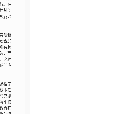
行。在
养其创
族复兴
育与新
融合加
唯有跨
破，而
。这种
我们应
课程学
根本任
马克思
筑牢根
教育强