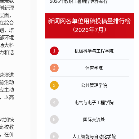
程是教
​2026年教职工暑期疗休养举行
的创新理
层面，
新闻网各单位用稿投稿量排行榜
在综合
（2026年7月）
计划，培
部环境
场大科
1
机械科学与工程学院
力和话
2
体育学院
速演进
前沿动
3
公共管理学院
应主动
，以高
4
电气与电子工程学院
对加快
5
国际交流处
高校教
，在价
6
人工智能与自动化学院