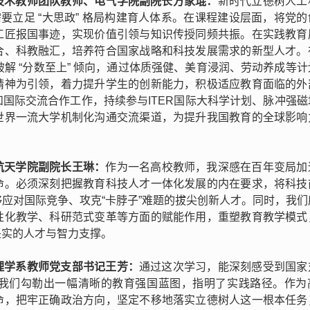
技术教师团队教师、电气学院副院长方家琨：
新时代立德树人工
要立足 “大思政” 格局构建育人体系。在课程建设层面，将党
工匠报国事迹，实现价值引领与知识传授同频共振。在实践教育
合、科教融汇，培养符合国家战略和科技发展需求的新型人才。
，破解 “分数至上” 倾向，通过体质强健、美育浸润、劳动养成等
精神为引领，着力提升学生的创新能力，积极适应教育面临的外
国际交流合作工作，持续参与ITER国际大科学计划、脉冲强磁
世界一流大学机制化沟通交流渠道，为提升我国教育的全球影响
航天学院副院长王琳：
作为一名高校教师，我深感在百年变局加
命。必须深刻把握教育科技人才一体化发展的内在要求，将科技
应对国际竞争、攻克“卡脖子”难题的拔尖创新人才。同时，我们
性化教学、科研范式变革等方面的赋能作用，重塑教育教学模式
坚实的人才与智力支撑。
理学系教师党支部书记王芳：
通过这次学习，能深刻感受到国家
我们勾勒出一幅清晰的教育强国蓝图，指明了实践路径。作为
命，把牢正确政治方向，坚定不移地落实立德树人这一根本任务