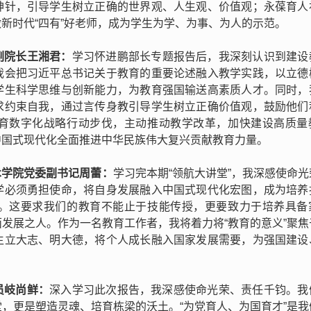
神针，引导学生树立正确的世界观、人生观、价值观；永葆育人
新时代“四有”好老师，成为学生为学、为事、为人的示范。
副院长王湘君
：
学习怀进鹏部长专题报告后，我深刻认识到建设
我会把习近平总书记关于教育的重要论述融入教学实践，以立德
学生科学思维与创新能力，为教育强国输送高素质人才。同时，
求约束自我，通过言传身教引导学生树立正确价值观，鼓励他们
育数字化战略行动步伐，主动推动教学改革，加快建设高质量
中国式现代化全面推进中华民族伟大复兴贡献教育力量。
术学院党委副书记周蕾：
学习完本期“领航大讲堂”，我深感使命
学必须勇担使命，将自身发展融入中国式现代化宏图，成为培养
。这要求我们的教育不能止于技能传授，更要致力于培养具备
发展之人。作为一名教育工作者，我将着力将“教育的意义”聚焦
生立大志、明大德，将个人成长融入国家发展需要，为强国建设
员岐尚鲜：
深入学习此次报告，我深感使命光荣、责任千钧。我
，更是塑造灵魂、培育栋梁的沃土。“为党育人、为国育才”是我