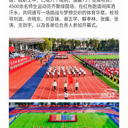
组，教职工甲、乙组六个组别，涵盖75个竞赛项目，
4500余名师生运动员齐聚绿茵场，在红色跑道间挥洒
汗水，共同谱写一场挑战与梦想交织的体育华章。
校领
导刘波、许晓东、刘亚锋、谢正学、解孝林、张耀、张
涛、文劲宇，以及各单位负责人参加开幕式。