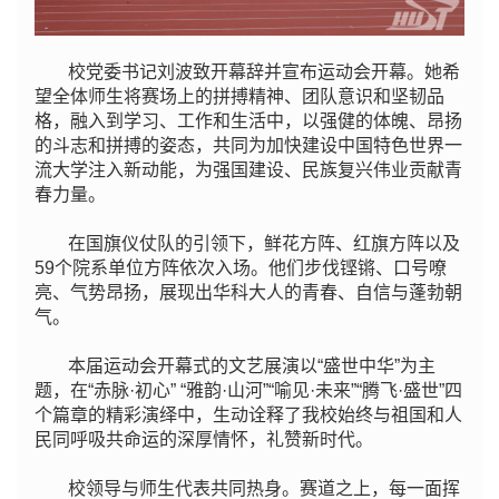
校党委书记刘波致开幕辞并宣布运动会开幕。她希
望全体师生将赛场上的拼搏精神、团队意识和坚韧品
格，融入到学习、工作和生活中，以强健的体魄、昂扬
的斗志和拼搏的姿态，共同为加快建设中国特色世界一
流大学注入新动能，为强国建设、民族复兴伟业贡献青
春力量。
在国旗仪仗队的引领下，鲜花方阵、红旗方阵以及
59个院系单位方阵依次入场。他们步伐铿锵、口号嘹
亮、气势昂扬，展现出华科大人的青春、自信与蓬勃朝
气。
本届运动会开幕式的文艺展演以“盛世中华”为主
题，在“赤脉·初心” “雅韵·山河”“喻见·未来”“腾飞·盛世”四
个篇章的精彩演绎中，生动诠释了我校始终与祖国和人
民同呼吸共命运的深厚情怀，礼赞新时代。
校领导与师生代表共同热身。赛道之上，每一面挥