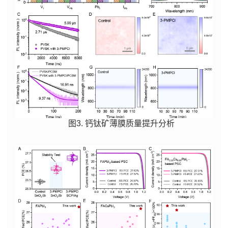
图3. 钙钛矿薄膜质量提升分析