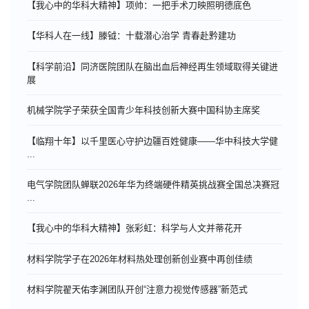
【我心中的华科大精神】项帅：一把手术刀映照明德底色
【华科人在一线】滕钺：十载潜心治学 青春赴黔建功
【科学前沿】同济医院团队在脑出血后神经再生领域取得关键进
展
机械学院学子荣获全国青少年科技创新大赛中国科协主席奖
【临翔十年】以千里医心守护边疆百姓健康——华中科技大学健
...
电气学院团队蝉联2026年华为终端硬件精英挑战赛全国总决赛冠
...
【我心中的华科大精神】张彩虹：科学与人文并蒂花开
材料学院学子在2026年材料热处理创新创业赛中再创佳绩
材料学院翟天佑李渊团队开创“注意力视觉传感器”新范式