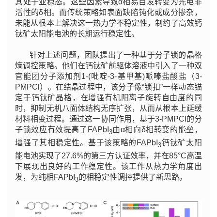
其处于亚稳态。这些因素导致α相易自发转变为光电非
活性的δ相。而传统策略如表面缺陷钝化或成分掺杂，
未能从根本上解决这一热力学不稳定性，制约了高效钙
钛矿太阳能电池的长期运行稳定性。
针对上述问题，团队提出了一种基于分子锁的晶格
熵调控策略。他们在钙钛矿前驱体溶液中引入了一种双
官能团分子添加剂1-(吡啶-3-基甲基)哌嗪盐酸盐（3-
PMPCl）。在结晶过程中，该分子像“锁扣”一样动态锚
定于钙钛矿晶格，在增强有机阳离子旋转自由度的同
时，抑制无机八面体结构无序扩张，从而从根本上延缓
材料相变过程。通过这一协同作用，基于3-PMPCl的分
子锁效应有效提高了FAPbI
由α相向δ相转变的能垒，
3
增强了其相稳定性。基于该策略的FAPbI
钙钛矿太阳
3
能电池实现了27.6%的第三方认证效率，并在85°C高温
下展现出良好的工作稳定性。该工作从热力学角度出
发，为纯相FAPbI
的相稳定性调控提供了新思路。
3