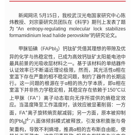
新闻网讯 5月15日，我校武汉光电国家研究中心陈
炜教授、刘宗豪研究员团队在《科学》期刊上发表了题
为“An entropy-regulating molecular lock stabilizes
formamidinium lead halide perovskite”的研究论文。
甲脒铅碘（FAPbI
）钙钛矿凭借其理想的带隙及优
3
异的化学与热稳定性，已成为高效钙钛矿太阳能电池中
最具前景的光吸收层材料之一。基于该材料的单结器件
认证效率已不断逼近理论极限，然而，其光活性α相在
室温下存在严重的相不稳定问题，制约了器件的长期运
行。这一问题的根源在于α相的热力学本质，即α相在
室温下并非热力学稳定相，其稳定存在依赖于150°C以
+
上甲脒（FA
）离子动态取向无序所提供的熵稳定效
应。当温度降至工作温度时，该效应被显著削弱：一方
+
面，FA
离子旋转熵贡献减弱；另一方面，原本被抑制
4
−
的[PbI
]
八面体倾斜模式被释放，引发体积膨胀与骨
6
架重构，导致不利熵增，推高α相的吉布斯自由能，使