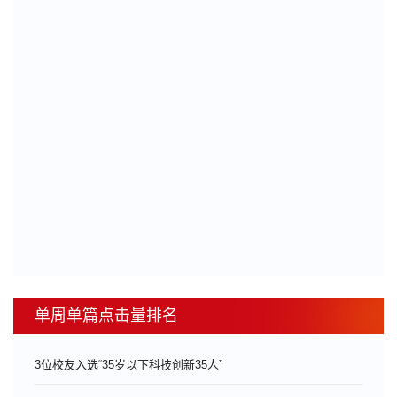
单周单篇点击量排名
3位校友入选“35岁以下科技创新35人”