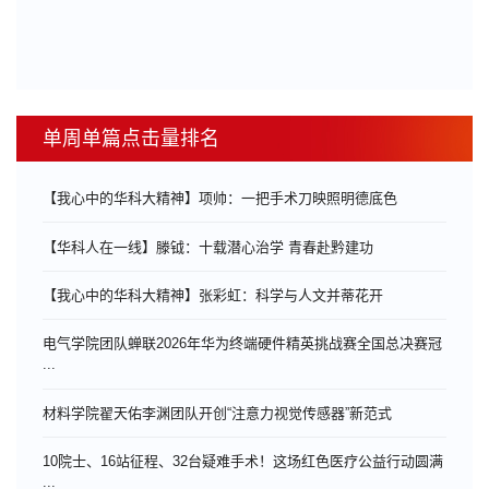
单周单篇点击量排名
【我心中的华科大精神】项帅：一把手术刀映照明德底色
【华科人在一线】滕钺：十载潜心治学 青春赴黔建功
【我心中的华科大精神】张彩虹：科学与人文并蒂花开
电气学院团队蝉联2026年华为终端硬件精英挑战赛全国总决赛冠
...
材料学院翟天佑李渊团队开创“注意力视觉传感器”新范式
10院士、16站征程、32台疑难手术！这场红色医疗公益行动圆满
...