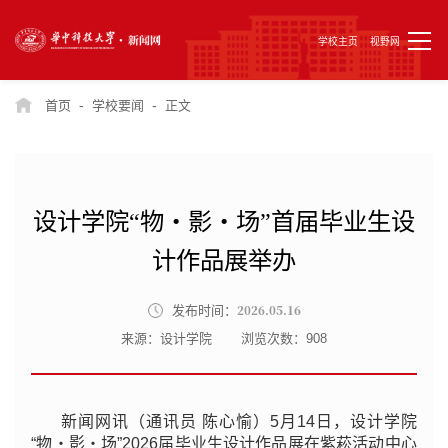
学校主页
视野网
-
-
首页
学校要闻
正文
设计学院“物・影・场”首届毕业生设
计作品展举办
2026.05.16
发布时间：
来源：设计学院
浏览次数：
908
新闻网讯（通讯员 陈心愉）5月14日，设计学院
“物・影・场”2026届毕业生设计作品展在紫菘活动中心