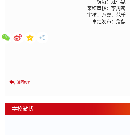
编辑：汪伟颋
来稿审核：李周密
审核：万霞、范千
审定发布：詹健
返回列表
学校微博