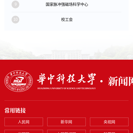
9
国家脉冲强磁场科学中心
10
校工会
常用链接
人民网
新华网
央视网