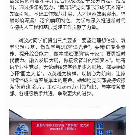
富充实的内容和学用结合的成效给予充分肯定。她指
出，通过多年的努力，“黄群班”党支部已形成“英雄精神
先锋引领、基础工作规范扎实、人才培养效果突出、辐
射影响深远广泛”的鲜明特色，为学校深入推进新时代
立德树人工程和基层党建工作贡献了力量。
刘波对同学们提出三点要求：要坚定理想信念、筑
牢思想根基，做勤学善思的“追光者”；要精进专业素
养、提升综合能力，做本领过硬的“实干家”；要勇担时
代使命、融入发展大局，做接续奋斗的“圆梦人”。她寄
语毕业生党员，无论继续求学还是步入职场，都要始终
心怀“国之大者”，以英雄为榜样，以初心为航向，让家
国情怀成为青春最厚重的底色。她勉励党支部要持续擦
亮“黄群班”名片，主动扛起示范引领旗帜，与学校各支
部、各班级携手共进，争取更大的进步。