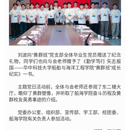
刘波向“黄群班”党支部全体毕业生党员赠送了纪念
礼物，同学们也向与会老师赠予了《勤学笃行 矢志报
国——华中科技大学船舶与海洋工程学院“黄群班”成长
纪实》一书。
主题党日活动前，全体与会老师还参观了东二楼大
厅，瞻仰了黄群塑像，并听取了船海学院奋斗历程及黄
群校友英勇事迹的介绍。
党委办公室、组织部、宣传部、学工部、校团委、
船海学院有关负责人参加活动。