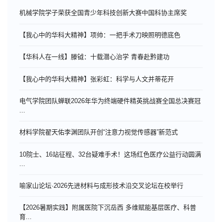
机械学院学子荣获全国青少年科技创新大赛中国科协主席奖
【我心中的华科大精神】项帅：一把手术刀映照明德底色
【华科人在一线】滕钺：十载潜心治学 青春赴黔建功
【我心中的华科大精神】张彩虹：科学与人文并蒂花开
电气学院团队蝉联2026年华为终端硬件精英挑战赛全国总决赛冠
...
材料学院翟天佑李渊团队开创“注意力视觉传感器”新范式
10院士、16站征程、32台疑难手术！这场红色医疗公益行动圆满
...
喻家山论坛·2026先进材料与成形技术沿交叉论坛在校举行
【2026暑期实践】附属医院下沉岳西 多维赋能基层医疗、科普
育...