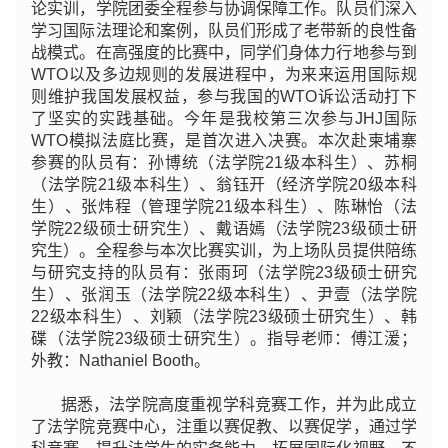
论实训，学院团委全程参与协调保障工作。队员们深入
学习国际法理论和案例，队员们形成了老带新的良性备
战模式。在高强度的比赛中，同学们身体力行地参与到
WTO以及多边规则的发展进程中，为来来运用国际规
则维护我国发展权益，参与我国的WTO诉讼活动打下
了坚实的实践基础。今年是我校第三次参与JHJ国际
WTO模拟法庭比赛，是首次进入决赛。本次赴柬埔寨
参赛的队员有：孙博统（法学院21级本科生）、苏桐
（法学院21级本科生）、翁钰开（经济学院20级本科
生）、张炜程（管理学院21级本科生）、陈琳怡（法
学院22级硕士研究生）、戴语嫣（法学院23级硕士研
究生）。全程参与本次比赛实训，为上场队员提供陪练
与研究支持的队员有：张雨珂（法学院23级硕士研究
生）、张润玉（法学院22级本科生）、尹壹（法学院
22级本科生）、刘颖（法学院23级硕士研究生）、韩
碟（法学院23级硕士研究生）。指导老师：傅江湲；
外教：Nathaniel Booth。
据悉，法学院高度重视学科竞赛工作，并为此成立
了法学院竞赛中心，注重以赛促教、以赛促学，通过学