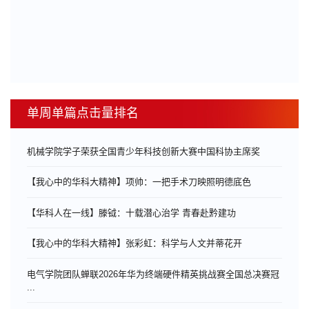
单周单篇点击量排名
机械学院学子荣获全国青少年科技创新大赛中国科协主席奖
【我心中的华科大精神】项帅：一把手术刀映照明德底色
【华科人在一线】滕钺：十载潜心治学 青春赴黔建功
【我心中的华科大精神】张彩虹：科学与人文并蒂花开
电气学院团队蝉联2026年华为终端硬件精英挑战赛全国总决赛冠
...