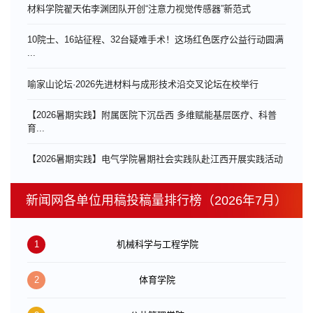
材料学院翟天佑李渊团队开创“注意力视觉传感器”新范式
10院士、16站征程、32台疑难手术！这场红色医疗公益行动圆满
...
喻家山论坛·2026先进材料与成形技术沿交叉论坛在校举行
【2026暑期实践】附属医院下沉岳西 多维赋能基层医疗、科普
育...
【2026暑期实践】电气学院暑期社会实践队赴江西开展实践活动
新闻网各单位用稿投稿量排行榜（2026年7月）
1
机械科学与工程学院
2
体育学院