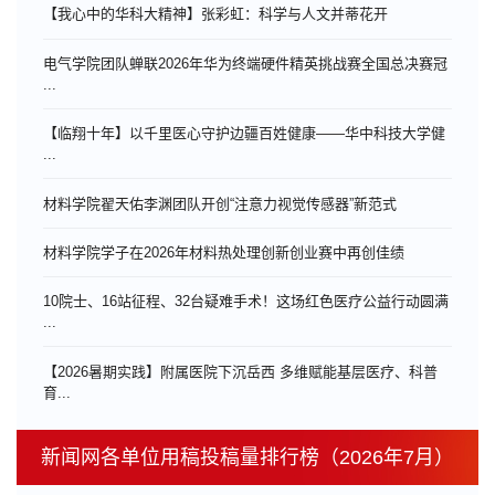
【我心中的华科大精神】张彩虹：科学与人文并蒂花开
电气学院团队蝉联2026年华为终端硬件精英挑战赛全国总决赛冠
...
【临翔十年】以千里医心守护边疆百姓健康——华中科技大学健
...
材料学院翟天佑李渊团队开创“注意力视觉传感器”新范式
材料学院学子在2026年材料热处理创新创业赛中再创佳绩
10院士、16站征程、32台疑难手术！这场红色医疗公益行动圆满
...
【2026暑期实践】附属医院下沉岳西 多维赋能基层医疗、科普
育...
新闻网各单位用稿投稿量排行榜（2026年7月）