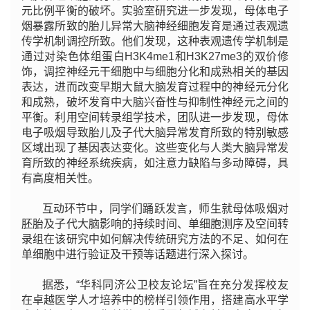
元比例平衡的破坏。实验室研究进一步发现，母体电子
烟暴露所致的胎儿异常大脑神经细胞发育是通过表观遗
传学机制调控所致。他们发现，这种表观遗传学机制是
通过对染色体组蛋白H3K4me1和H3K27me3的双价修
饰，调控神经元干细胞中与细胞分化和成熟相关的基因
表达，进而改变早期大鼠大脑发育过程中的神经元分化
和成熟，破坏发育中大脑兴奋性与抑制性神经元之间的
平衡。利用空间转录组学技术，团队进一步发现，母体
电子吸烟导致胎儿及子代大脑异常发育所致的特别敏感
区域出现了基因表达变化。这些变化与人类大脑异常发
育所致的神经系统疾病，如注意力缺陷与多动障碍，具
有高度相关性。
互动环节中，同学们踊跃发言，师生就母体吸烟对
胚胎及子代大脑影响的持续时间、单细胞测序及空间转
录组在该研究中如何解决传统研究方法的不足、如何在
单细胞中进行验证及干预等话题进行深入探讨。
据悉，“华科同济公卫校友论坛”旨在充分发挥校友
在卓越医学人才培养中的榜样引领作用，搭建高水平学