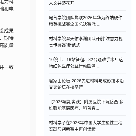
电力科
人文并蒂花开
瑞和电
电气学院团队蝉联2026年华为终端硬件
精英挑战赛全国总决赛冠 ...
设成果
，期待
材料学院翟天佑李渊团队开创“注意力视
觉传感器”新范式
高质量
10院士、16站征程、32台疑难手术！这
场红色医疗公益行动圆满 ...
并一致
喻家山论坛·2026先进材料与成形技术沿
交叉论坛在校举行
【2026暑期实践】附属医院下沉岳西 多
维赋能基层医疗、科普育...
材料学子在2026年中国大学生塑性工程
实践与创新赛中再创佳绩