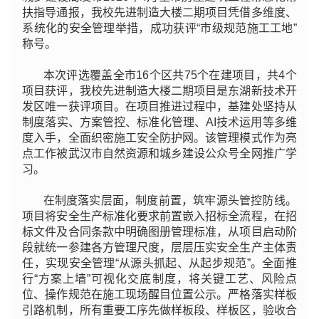
扶指导通报，我校先进制造大楼二期项目凭借多维度、
系统化的安全管理举措，成功获评“市级规范施工工地”
称号。
本次评选覆盖全市16个区共75个在建项目，共4个
项目获评，我校先进制造大楼二期项目是东湖新技术开
发区唯一获评项目。在项目推进过程中，基建处坚持从
制度落实、方案管控、标准化管理、AI技术运用等多维
度入手，全面织密施工安全防护网。该管理模式作为亮
点工作被武汉市自然资源和城乡建设公众号全网推广学
习。
在制度落实层面，制度前置，筑牢源头管控防线。
项目将安全生产标准化要求前置嵌入招标全流程，在招
标文件及合同条款中明确图册管理标准，从项目启动阶
段就统一参建各方管理尺度，层层压实安全生产主体责
任，实现安全管理“从源头抓起、从起步规范”。全面推
行“方案上墙”可视化交底制度，将关键工艺、风险点
位、操作规范在施工现场醒目位置公示。严格落实样板
引路机制，所有重要工序先做样板段、样板区，验收合