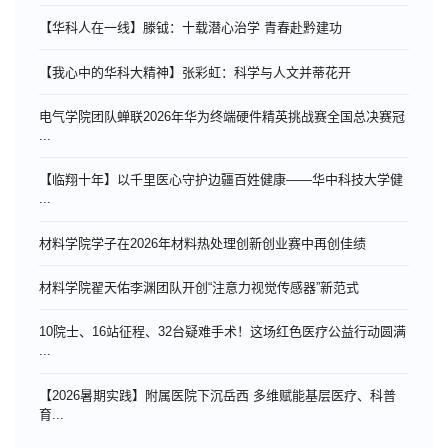
【华科人在一线】滕钺：十载潜心治学 青春赴黔建功
【我心中的华科大精神】张彩虹：科学与人文并蒂花开
电气学院团队蝉联2026年华为终端硬件精英挑战赛全国总决赛冠
...
【临翔十年】以千里医心守护边疆百姓健康——华中科技大学健
...
材料学院学子在2026年材料热处理创新创业赛中再创佳绩
材料学院翟天佑李渊团队开创“注意力视觉传感器”新范式
10院士、16站征程、32台疑难手术！这场红色医疗公益行动圆满
...
【2026暑期实践】附属医院下沉岳西 多维赋能基层医疗、科普
育...