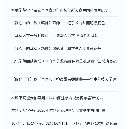
机械学院学子荣获全国青少年科技创新大赛中国科协主席奖
【我心中的华科大精神】项帅：一把手术刀映照明德底色
【华科人在一线】滕钺：十载潜心治学 青春赴黔建功
【我心中的华科大精神】张彩虹：科学与人文并蒂花开
电气学院团队蝉联2026年华为终端硬件精英挑战赛全国总决赛冠
...
【临翔十年】以千里医心守护边疆百姓健康——华中科技大学健
...
材料学院翟天佑李渊团队开创“注意力视觉传感器”新范式
材料学院学子在2026年材料热处理创新创业赛中再创佳绩
10院士、16站征程、32台疑难手术！这场红色医疗公益行动圆满
...