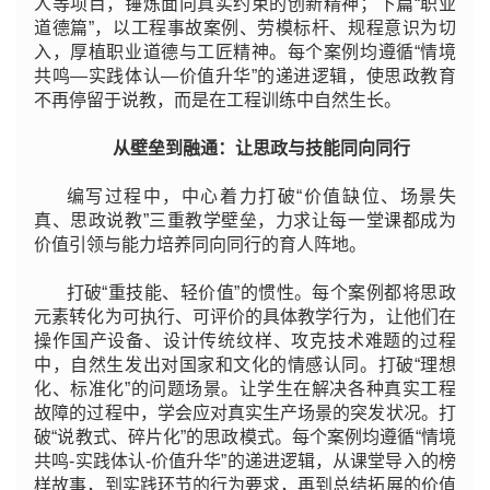
人等项目，锤炼面向真实约束的创新精神；下篇“职业
道德篇”，以工程事故案例、劳模标杆、规程意识为切
入，厚植职业道德与工匠精神。每个案例均遵循“情境
共鸣—实践体认—价值升华”的递进逻辑，使思政教育
不再停留于说教，而是在工程训练中自然生长。
从壁垒到融通：让思政与技能同向同行
编写过程中，中心着力打破“价值缺位、场景失
真、思政说教”三重教学壁垒，力求让每一堂课都成为
价值引领与能力培养同向同行的育人阵地。
打破“重技能、轻价值”的惯性。每个案例都将思政
元素转化为可执行、可评价的具体教学行为，让他们在
操作国产设备、设计传统纹样、攻克技术难题的过程
中，自然生发出对国家和文化的情感认同。打破“理想
化、标准化”的问题场景。让学生在解决各种真实工程
故障的过程中，学会应对真实生产场景的突发状况。打
破“说教式、碎片化”的思政模式。每个案例均遵循“情境
共鸣-实践体认-价值升华”的递进逻辑，从课堂导入的榜
样故事，到实践环节的行为要求，再到总结拓展的价值