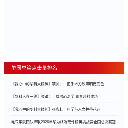
单周单篇点击量排名
【我心中的华科大精神】项帅：一把手术刀映照明德底色
【华科人在一线】滕钺：十载潜心治学 青春赴黔建功
【我心中的华科大精神】张彩虹：科学与人文并蒂花开
电气学院团队蝉联2026年华为终端硬件精英挑战赛全国总决赛冠
...