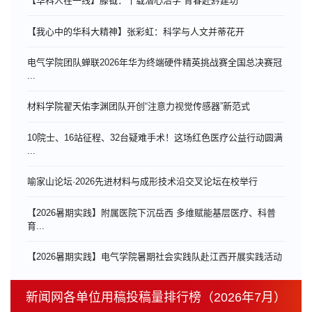
【华科人在一线】滕钺：十载潜心治学 青春赴黔建功
【我心中的华科大精神】张彩虹：科学与人文并蒂花开
电气学院团队蝉联2026年华为终端硬件精英挑战赛全国总决赛冠
...
材料学院翟天佑李渊团队开创“注意力视觉传感器”新范式
10院士、16站征程、32台疑难手术！这场红色医疗公益行动圆满
...
喻家山论坛·2026先进材料与成形技术沿交叉论坛在校举行
【2026暑期实践】附属医院下沉岳西 多维赋能基层医疗、科普
育...
【2026暑期实践】电气学院暑期社会实践队赴江西开展实践活动
新闻网各单位用稿投稿量排行榜（2026年7月）