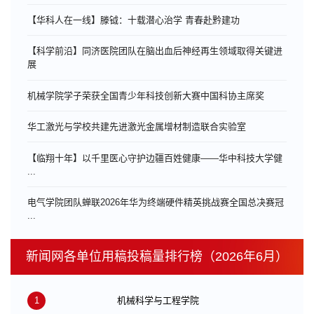
【华科人在一线】滕钺：十载潜心治学 青春赴黔建功
【科学前沿】同济医院团队在脑出血后神经再生领域取得关键进
展
机械学院学子荣获全国青少年科技创新大赛中国科协主席奖
华工激光与学校共建先进激光金属增材制造联合实验室
【临翔十年】以千里医心守护边疆百姓健康——华中科技大学健
...
电气学院团队蝉联2026年华为终端硬件精英挑战赛全国总决赛冠
...
新闻网各单位用稿投稿量排行榜（2026年6月）
1
机械科学与工程学院