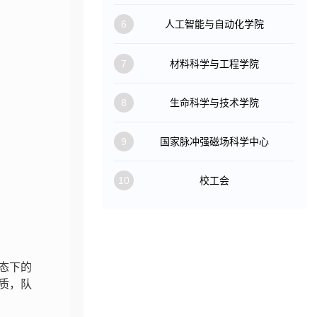
6
人工智能与自动化学院
7
材料科学与工程学院
8
生命科学与技术学院
9
国家脉冲强磁场科学中心
10
校工会
态下的
质，队