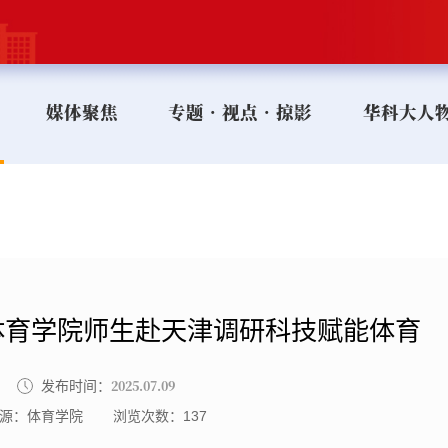
媒体聚焦
专题•视点•掠影
华科大人
】体育学院师生赴天津调研科技赋能体育
2025.07.09
发布时间：
源：体育学院
浏览次数：
137