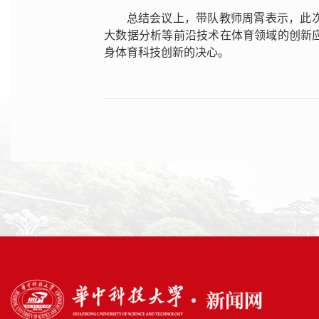
总结会议上，带队教师周霄表示，此
大数据分析等前沿技术在体育领域的创新
身体育科技创新的决心。