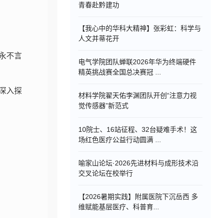
青春赴黔建功
【我心中的华科大精神】张彩虹：科学与
人文并蒂花开
永不言
电气学院团队蝉联2026年华为终端硬件
精英挑战赛全国总决赛冠 ...
深入探
材料学院翟天佑李渊团队开创“注意力视
觉传感器”新范式
10院士、16站征程、32台疑难手术！这
场红色医疗公益行动圆满 ...
喻家山论坛·2026先进材料与成形技术沿
交叉论坛在校举行
【2026暑期实践】附属医院下沉岳西 多
维赋能基层医疗、科普育...