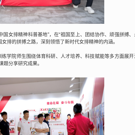
中国女排精神科普基地”，在“祖国至上、团结协作、顽强拼搏、
国女排的拼搏之路，深刻领悟了新时代女排精神的内涵。
训练学院师生围绕体育科研、人才培养、科技赋能等多方面展开
域课题分享研究成果。