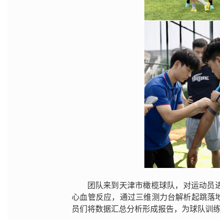
团队来到天津市橄榄球队，对运动员
心血管反应，通过三维测力台解析起跳落
员们将数据汇总分析形成报告，为球队训