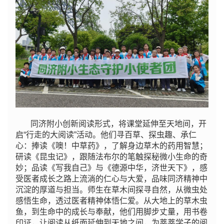
同济附小创新阅读形式，将课堂延伸至天地间，开
启“行走的大阅读”活动。他们寻百草、探虫趣、承仁
心：捧读《噢！中草药》，了解身边草木的药用智慧；
研读《昆虫记》，跟随法布尔的笔触探秘微小生命的奇
妙；品读《写我自己》与《德源中华，济世天下》，感
受医者成长之路上流淌的仁心与大爱，品味同济精神中
沉淀的厚道与担当。师生在草木间探寻自然，从微虫处
感悟生命，透过医者精神体悟仁爱。从大地上的草木虫
鱼，到生命中的成长与奉献，他们用脚步丈量，用书卷
印证，让阅读从纸面延伸到天地之间，为莘莘学子的阅