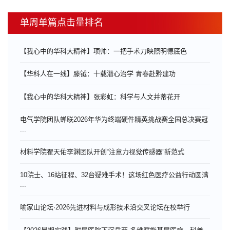
单周单篇点击量排名
【我心中的华科大精神】项帅：一把手术刀映照明德底色
【华科人在一线】滕钺：十载潜心治学 青春赴黔建功
【我心中的华科大精神】张彩虹：科学与人文并蒂花开
电气学院团队蝉联2026年华为终端硬件精英挑战赛全国总决赛冠
...
材料学院翟天佑李渊团队开创“注意力视觉传感器”新范式
10院士、16站征程、32台疑难手术！这场红色医疗公益行动圆满
...
喻家山论坛·2026先进材料与成形技术沿交叉论坛在校举行