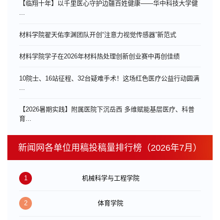
【临翔十年】以千里医心守护边疆百姓健康——华中科技大学健
...
材料学院翟天佑李渊团队开创“注意力视觉传感器”新范式
材料学院学子在2026年材料热处理创新创业赛中再创佳绩
10院士、16站征程、32台疑难手术！这场红色医疗公益行动圆满
...
【2026暑期实践】附属医院下沉岳西 多维赋能基层医疗、科普
育...
新闻网各单位用稿投稿量排行榜（2026年7月）
1
机械科学与工程学院
2
体育学院