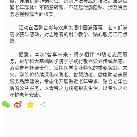
拟，详细讲解诈骗特征、识别方法与应对技巧。重点提
醒老年群体：不随意转账、不轻易泄露隐私、涉及资金
务必视频或当面核实。
活动在温馨合影与欢声笑语中圆满落幕，老人们满
载收获与感动，对志愿者的耐心教学、贴心服务连连点
赞。
据悉，本次“智享未来・朝夕相伴”AI助老志愿服
务，是华科大基础医学院学子践行敬老爱老传统美德、
落实青年社会责任、发挥医学专业特色的重要实践。未
来，学院将持续深化AI助老、智慧助老、健康助老志愿
服务品牌建设，常态化开展贴近老年需求、贴合老年生
活的公益服务，以青春之力赋能银发生活，以专业之心
守护老年安康。