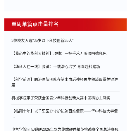
单周单篇点击量排名
3位校友入选“35岁以下科技创新35人”
【我心中的华科大精神】项帅：一把手术刀映照明德底色
【华科人在一线】滕钺：十载潜心治学 青春赴黔建功
【科学前沿】同济医院团队在脑出血后神经再生领域取得关键进
展
机械学院学子荣获全国青少年科技创新大赛中国科协主席奖
【临翔十年】以千里医心守护边疆百姓健康——华中科技大学健
...
电气学院团队蝉联2026年华为终端硬件精英挑战赛全国总决赛冠