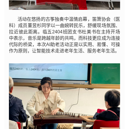
活动在悠扬的古筝独奏中温情启幕，笛箫协会（医
科）成员董昱杉同学以一曲婉转民乐，舒缓现场氛围、
拉近彼此距离。临五2404班团支书杜美书在主持开场
中表示，音乐是跨越年龄的共鸣，而科技更应成为连接
代际的桥梁，本次AI助老活动正是以实用、易懂、可操
作为原则，让智能技术走进老年生活、服务老年生活。