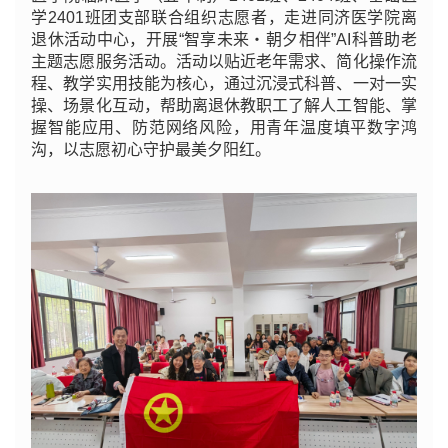
学2401班团支部联合组织志愿者，走进同济医学院离
退休活动中心，开展“智享未来・朝夕相伴”AI科普助老
主题志愿服务活动。活动以贴近老年需求、简化操作流
程、教学实用技能为核心，通过沉浸式科普、一对一实
操、场景化互动，帮助离退休教职工了解人工智能、掌
握智能应用、防范网络风险，用青年温度填平数字鸿
沟，以志愿初心守护最美夕阳红。