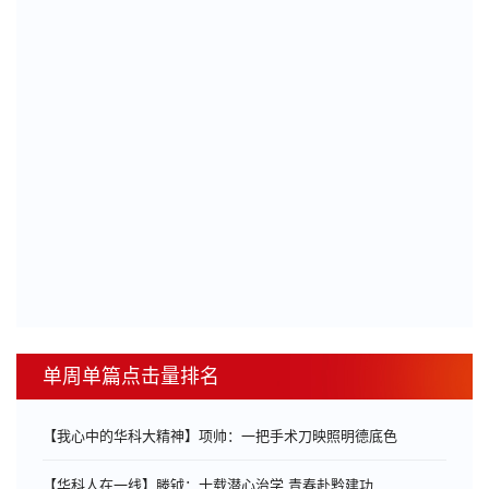
单周单篇点击量排名
【我心中的华科大精神】项帅：一把手术刀映照明德底色
【华科人在一线】滕钺：十载潜心治学 青春赴黔建功