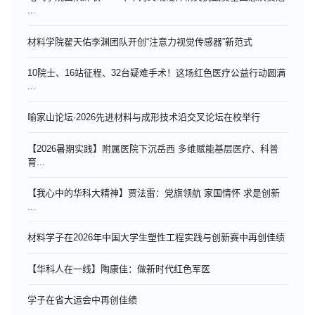
...
材料学院翟天佑李渊团队开创“注意力视觉传感器”新范式
10院士、16站征程、32台疑难手术！这场红色医疗公益行动圆满
...
喻家山论坛·2026先进材料与成形技术沿交叉论坛在校举行
【2026暑期实践】附属医院下沉岳西 多维赋能基层医疗、科普
育...
【我心中的华科大精神】贾法雷：党旗领航 家国情怀 求是创新
...
材料学子在2026年中国大学生塑性工程实践与创新赛中再创佳绩
【华科人在一线】陶康佳：做新时代红色军医
学子在省大运会中再创佳绩